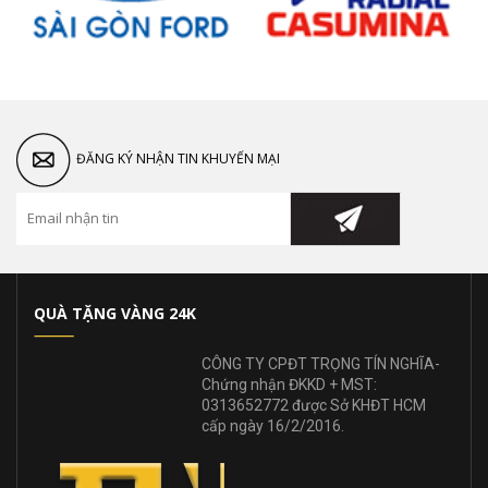
ĐĂNG KÝ NHẬN TIN KHUYẾN MẠI
QUÀ TẶNG VÀNG 24K
CÔNG TY CPĐT TRỌNG TÍN NGHĨA-
Chứng nhận ĐKKD + MST:
0313652772 được Sở KHĐT HCM
cấp ngày 16/2/2016.