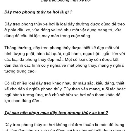
Dây treo phong thủy xe hơi
Dây treo phong thủy xe hơi là gì ?
Dây treo phong thủy xe hơi là loại dây thường được dùng để treo
ở phía đầu xe, vừa đóng vai trò như một vật dụng trang trí, vừa
dùng để cầu tài lộc, may mắn trong cuộc sống.
Thông thường, dây treo phong thủy được thiết kế đẹp mắt với
hình tượng phật, hình bát quái, ngũ hành, ngọc bội... gắn liền với
các loại đá phong thủy đẹp mắt. Một số loại dây còn được kết,
đan thành các hình có ý nghĩa về mặt phong thủy, mang ý nghĩa
tượng trưng cao.
Có rất nhiều loại dây treo khác nhau từ màu sắc, kiểu dáng, thiết
kế cho đến ý nghĩa phong thủy. Tùy theo vận mạng, tuổi tác hoặc
ngũ hành tương ứng, mà chủ sở hữu xe hơi nên tham khảo để
lựa chọn đúng đắn.
Tại sao nên chọn mua dây treo phong thủy xe hơi ?
Dây treo phong thủy xe hơi không chỉ đơn thuần là món đồ trang
trí, làm đẹp cho xe, mà còn đóng vai trò như một vật dụng phong