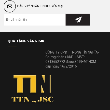
ĐĂNG KÝ NHẬN TIN KHUYẾN MẠI
QUÀ TẶNG VÀNG 24K
CÔNG TY CPĐT TRỌNG TÍN NGHĨA-
Chứng nhận ĐKKD + MST:
0313652772 được Sở KHĐT HCM
cấp ngày 16/2/2016.