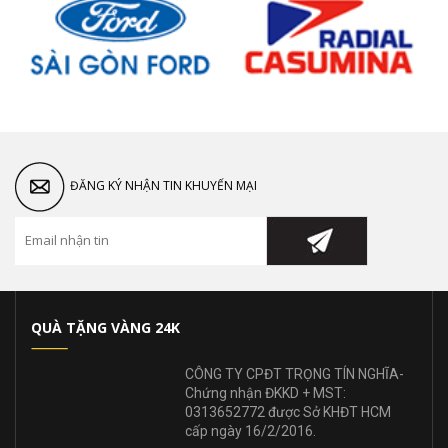
ĐĂNG KÝ NHẬN TIN KHUYẾN MẠI
QUÀ TẶNG VÀNG 24K
CÔNG TY CPĐT TRỌNG TÍN NGHĨA-
Chứng nhận ĐKKD + MST:
0313652772 được Sở KHĐT HCM
cấp ngày 16/2/2016.