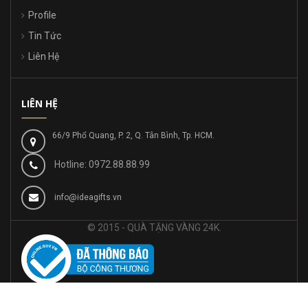
Profile
Tin Tức
Liên Hệ
LIÊN HỆ
66/9 Phổ Quang, P. 2, Q. Tân Bình, Tp. HCM.
Hotline: 0972.88.88.99
info@ideagifts.vn
© 2015 - QUÀ TẶNG VÀNG 24K.
© Bản quyền thuộc về Trong Tin Nghia JSC |