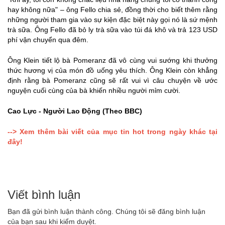
hay không nữa" – ông Fello chia sẻ, đồng thời cho biết thêm rằng
những người tham gia vào sự kiện đặc biệt này gọi nó là sứ mệnh
trà sữa. Ông Fello đã bỏ ly trà sữa vào túi đá khô và trả 123 USD
phí vận chuyển qua đêm.
Ông Klein tiết lộ bà Pomeranz đã vô cùng vui sướng khi thưởng
thức hương vị của món đồ uống yêu thích. Ông Klein còn khẳng
định rằng bà Pomeranz cũng sẽ rất vui vì câu chuyện về ước
nguyện cuối cùng của bà khiến nhiều người mỉm cười.
Cao Lực - Người Lao Động (Theo BBC)
--> Xem thêm bài viết của mục tin hot trong ngày khác tại
đây!
Viết bình luận
Bạn đã gửi bình luận thành công. Chúng tôi sẽ đăng bình luận
của bạn sau khi kiểm duyệt.