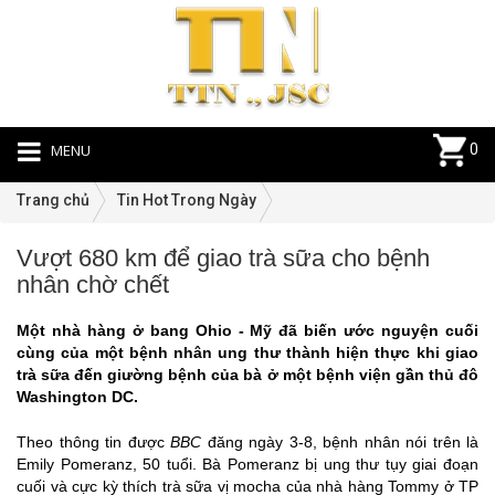
MENU
0
Trang chủ
Tin Hot Trong Ngày
Vượt 680 km để giao trà sữa cho bệnh
Ti
nhân chờ chết
Ho
Tr
Một nhà hàng ở bang Ohio - Mỹ đã biến ước nguyện cuối
N
cùng của một bệnh nhân ung thư thành hiện thực khi giao
|
trà sữa đến giường bệnh của bà ở một bệnh viện gần thủ đô
03
Washington DC.
Theo thông tin được
BBC
đăng ngày 3-8, bệnh nhân nói trên là
Emily Pomeranz, 50 tuổi. Bà Pomeranz bị ung thư tụy giai đoạn
cuối và cực kỳ thích trà sữa vị mocha của nhà hàng Tommy ở TP