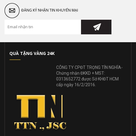
ĐĂNG KÝ NHẬN TIN KHUYẾN MẠI
QUÀ TẶNG VÀNG 24K
CÔNG TY CPĐT TRỌNG TÍN NGHĨA-
Chứng nhận ĐKKD + MST:
0313652772 được Sở KHĐT HCM
cấp ngày 16/2/2016.