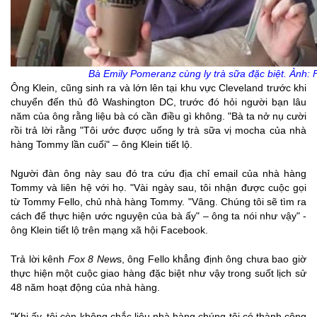
Bà Emily Pomeranz cùng ly trà sữa đặc biệt. Ảnh:
Ông Klein, cũng sinh ra và lớn lên tại khu vực Cleveland trước khi
chuyển đến thủ đô Washington DC, trước đó hỏi người bạn lâu
năm của ông rằng liệu bà có cần điều gì không. "Bà ta nở nụ cười
rồi trả lời rằng "Tôi ước được uống ly trà sữa vị mocha của nhà
hàng Tommy lần cuối" – ông Klein tiết lộ.
Người đàn ông này sau đó tra cứu địa chỉ email của nhà hàng
Tommy và liên hệ với họ. "Vài ngày sau, tôi nhận được cuộc gọi
từ Tommy Fello, chủ nhà hàng Tommy. "Vâng. Chúng tôi sẽ tìm ra
cách để thực hiện ước nguyện của bà ấy" – ông ta nói như vậy" -
ông Klein tiết lộ trên mạng xã hội Facebook.
Trả lời kênh
Fox 8 New
s, ông Fello khẳng định ông chưa bao giờ
thực hiện một cuộc giao hàng đặc biệt như vậy trong suốt lịch sử
48 năm hoạt động của nhà hàng.
"Khi ấy, tôi còn không chắc liệu nhà hàng chúng tôi có thành công