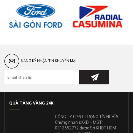
ĐĂNG KÝ NHẬN TIN KHUYẾN MẠI
QUÀ TẶNG VÀNG 24K
CÔNG TY CPĐT TRỌNG TÍN NGHĨA-
Chứng nhận ĐKKD + MST:
0313652772 được Sở KHĐT HCM