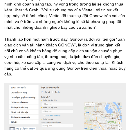
hình kinh doanh sáng tạo, hy vọng trong tương lai sẽ không thua
kém Uber và Grab. "Với sự chung tay của Viettel, tôi tin sự kết
hợp này sẽ thành công. Viettel đã thực sự đặt Gonow trên vai của
mình và ở trên vai những người khổng lồ sẽ là phương pháp tốt
nhất cho những doanh nghiệp bay cao và xa hơn”.
Thành lập hơn một năm trước đây, Gonow ra đời với tên gọi “Sàn
giao dịch vận tải hành khách GONOW”, là đơn vị trung gian kết
nối chủ xe và khách hàng để cung cấp dịch vụ vận chuyển phục
vụ nhu cầu: công tác, thương mại, du lịch, đưa đón chuyên gia,
cưới hỏi, xe cao cấp,…cùng với dịch vụ cho thuê xe tự lái. Khách
hàng có thể đặt xe qua ứng dụng Gonow trên điện thoại hoặc truy
cập.