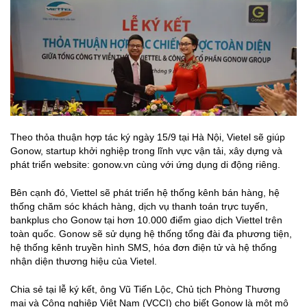
Theo thỏa thuận hợp tác ký ngày 15/9 tại Hà Nội, Vietel sẽ giúp
Gonow, startup khởi nghiệp trong lĩnh vực vận tải, xây dựng và
phát triển website: gonow.vn cùng với ứng dụng di động riêng.
Bên cạnh đó, Viettel sẽ phát triển hệ thống kênh bán hàng, hệ
thống chăm sóc khách hàng, dịch vụ thanh toán trực tuyến,
bankplus cho Gonow tại hơn 10.000 điểm giao dịch Viettel trên
toàn quốc. Gonow sẽ sử dụng hệ thống tổng đài đa phương tiện,
hệ thống kênh truyền hình SMS, hóa đơn điện tử và hệ thống
nhận diện thương hiệu của Vietel.
Chia sẻ tại lễ ký kết, ông Vũ Tiến Lộc, Chủ tịch Phòng Thương
mại và Công nghiệp Việt Nam (VCCI) cho biết Gonow là một mô