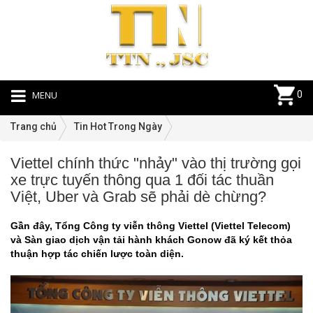
MENU
0
Trang chủ
Tin Hot Trong Ngày
Viettel chính thức "nhảy" vào thị trường gọi
Ti
xe trực tuyến thông qua 1 đối tác thuần
Ho
Việt, Uber và Grab sẽ phải dè chừng?
Tr
N
Gần đây, Tổng Công ty viễn thông Viettel (Viettel Telecom)
|
và Sàn giao dịch vận tải hành khách Gonow đã ký kết thỏa
18
thuận hợp tác chiến lược toàn diện.