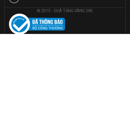
© 2015 - QUÀ TẶNG VÀNG 24K.
© Bản quyền thuộc về Trong Tin Nghia JSC |