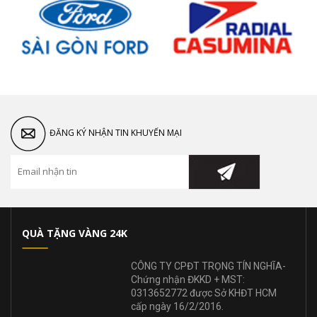
ĐĂNG KÝ NHẬN TIN KHUYẾN MẠI
QUÀ TẶNG VÀNG 24K
CÔNG TY CPĐT TRỌNG TÍN NGHĨA-
Chứng nhận ĐKKD + MST:
0313652772 được Sở KHĐT HCM
cấp ngày 16/2/2016.