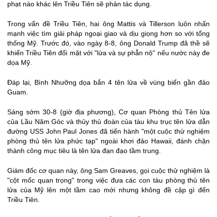
phạt nào khác lên Triều Tiên sẽ phản tác dụng.
Trong vấn đề Triều Tiên, hai ông Mattis và Tillerson luôn nhấn
mạnh việc tìm giải pháp ngoại giao và dịu giọng hơn so với tổng
thống Mỹ. Trước đó, vào ngày 8-8, ông Donald Trump đã thề sẽ
khiến Triều Tiên đối mặt với "lửa và sự phẫn nộ" nếu nước này đe
dọa Mỹ.
Đáp lại, Bình Nhưỡng dọa bắn 4 tên lửa về vùng biển gần đảo
Guam.
Sáng sớm 30-8 (giờ địa phương), Cơ quan Phòng thủ Tên lửa
của Lầu Năm Góc và thủy thủ đoàn của tàu khu trục tên lửa dẫn
đường USS John Paul Jones đã tiến hành "một cuộc thử nghiệm
phòng thủ tên lửa phức tạp" ngoài khơi đảo Hawaii, đánh chặn
thành công mục tiêu là tên lửa đạn đạo tầm trung.
Giám đốc cơ quan này, ông Sam Greaves, gọi cuộc thử nghiệm là
"cột mốc quan trọng" trong việc đưa các con tàu phòng thủ tên
lửa của Mỹ lên một tầm cao mới nhưng không đề cập gì đến
Triều Tiên.