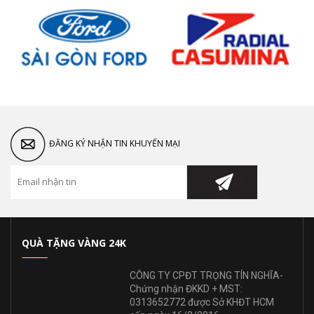
ĐĂNG KÝ NHẬN TIN KHUYẾN MẠI
QUÀ TẶNG VÀNG 24K
CÔNG TY CPĐT TRỌNG TÍN NGHĨA-
Chứng nhận ĐKKD + MST:
0313652772 được Sở KHĐT HCM