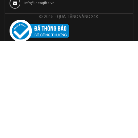
info@ideagifts.vn
© 2015 - QUÀ TẶNG VÀNG 24K.
© Bản quyền thuộc về Trong Tin Nghia JSC |