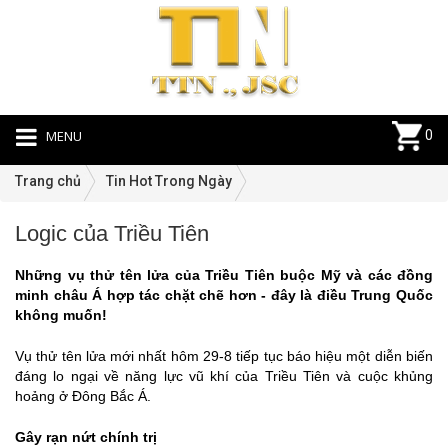
MENU
0
Trang chủ
Tin Hot Trong Ngày
Logic của Triều Tiên
Ti
Ho
Những vụ thử tên lửa của Triều Tiên buộc Mỹ và các đồng
Tr
minh châu Á hợp tác chặt chẽ hơn - đây là điều Trung Quốc
N
không muốn!
|
31
Vụ thử tên lửa mới nhất hôm 29-8 tiếp tục báo hiệu một diễn biến
đáng lo ngại về năng lực vũ khí của Triều Tiên và cuộc khủng
hoảng ở Đông Bắc Á.
Gây rạn nứt chính trị