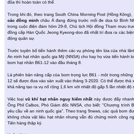
đũa thì hoàn toàn có thể.
Trong khi đó, theo trang South China Morning Post (Hồng Kông)
các đồng minh
châu Á đang đứng trước mối đe dọa từ Bình N
trong cuộc điện đàm hôm 29-8, Chủ tịch Hội đồng Tham mưu trư
đồng cấp Hàn Quốc Jeong Kyeong-doo đã nhất trí đưa ra các biện
động quân sự.
Trước tuyên bố tiến hành thêm các vụ phóng tên lửa của nhà lãn
An ninh hạt nhân quốc gia Mỹ (NNSA) cho hay họ vừa tiến hành loạ
bom hạt nhân B61-12 vào đầu tháng 8.
Là phiên bản nâng cấp của bom trọng lực B61 - một trong những 
12 sẽ được đưa vào sản xuất vào tháng 3-2020. Có thể được thả 
khả năng tạo ra vụ nổ rộng 1,6 km với nhiệt độ gấp 5 lần nhiệt độ 
Việc loại
vũ khí hạt nhân nguy hiểm nhất
này được đẩy nhanh 
Ông Phil Calbos, Phó Giám đốc NNSA, cho biết: "Chương trình
yêu cầu về an ninh quốc gia". Theo trang 9news, các quả bom đư
không chứa vật liệu hạt nhân nhưng vẫn đủ chứng minh công ng
Tiên hàng thập kỷ.