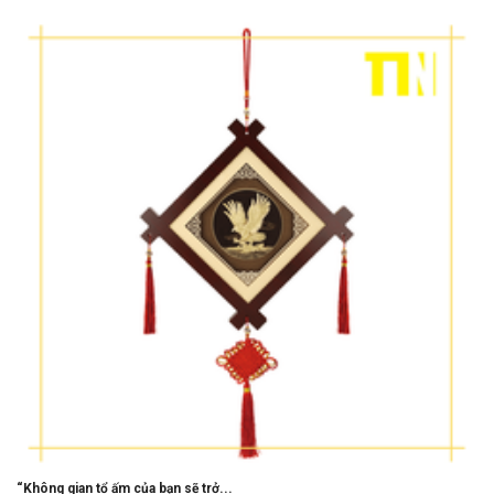
“Không gian tổ ấm của bạn sẽ trở...