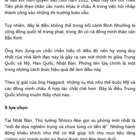
tế sau khi nắm quyền vào cuối năm 2011. Điều này đòi hỏi Triều
Tiên phải theo chân các nước khác ở châu Á trong việc hội nhập
thành công vào những thị trường toàn cầu.
Tuy nhiên, đây là điều không thể trong bối cảnh Bình Nhưỡng bị
cộng đồng quốc tế trừng phạt, trong đó có cả đồng minh thân cận
Bắc Kinh.
Ông Kim Jong-un chắc chắn hiểu rõ điều đó nên hy vọng duy
nhất của nhà lãnh đạo này là gây ra rạn nứt chính trị giữa Trung
Quốc và Mỹ, Hàn Quốc, Nhật Bản. Phóng tên lửa chính là một
trong những cách thức hiệu quả để làm điều này.
Theo lý giải của ông Haggard, những vụ thử như thế buộc Mỹ và
các đồng minh châu Á hợp tác chặt chẽ hơn. Đây là điều Trung
Quốc không muốn thấy chút nào.
Ít lựa chọn
Tại Nhật Bản, Thủ tướng Shinzo Abe gọi vụ phóng mới nhất là
"mối đe dọa nghiêm trọng và chưa từng có tiền lệ". Những hành
động khiêu khích như thế có thể giúp ích cho mục tiêu tăng
cường sức mạnh quân sự đang được ông Abe theo đuổi.