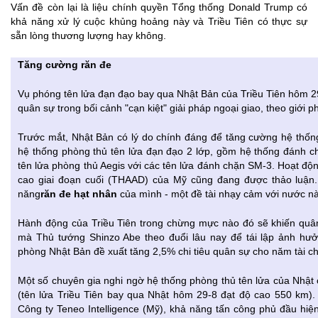
Vấn đề còn lại là liệu chính quyền Tổng thống Donald Trump có
khả năng xử lý cuộc khủng hoảng này và Triều Tiên có thực sự
sẵn lòng thương lượng hay không.
Tăng cường răn đe
Vụ phóng tên lửa đạn đạo bay qua Nhật Bản của Triều Tiên hôm 2
quân sự trong bối cảnh "cạn kiệt" giải pháp ngoại giao, theo giới ph
Trước mắt, Nhật Bản có lý do chính đáng để tăng cường hệ thống
hệ thống phòng thủ tên lửa đạn đạo 2 lớp, gồm hệ thống đánh ch
tên lửa phòng thủ Aegis với các tên lửa đánh chặn SM-3. Hoạt độn
cao giai đoạn cuối (THAAD) của Mỹ cũng đang được thảo luận.
năng
răn đe hạt nhân
của mình - một đề tài nhạy cảm với nước nà
Hành động của Triều Tiên trong chừng mực nào đó sẽ khiến quâ
mà Thủ tướng Shinzo Abe theo đuổi lâu nay để tái lập ảnh hưởn
phòng Nhật Bản đề xuất tăng 2,5% chi tiêu quân sự cho năm tài c
Một số chuyên gia nghi ngờ hệ thống phòng thủ tên lửa của Nhật 
(tên lửa Triều Tiên bay qua Nhật hôm 29-8 đạt độ cao 550 km). 
Công ty Teneo Intelligence (Mỹ), khả năng tấn công phủ đầu hiệ