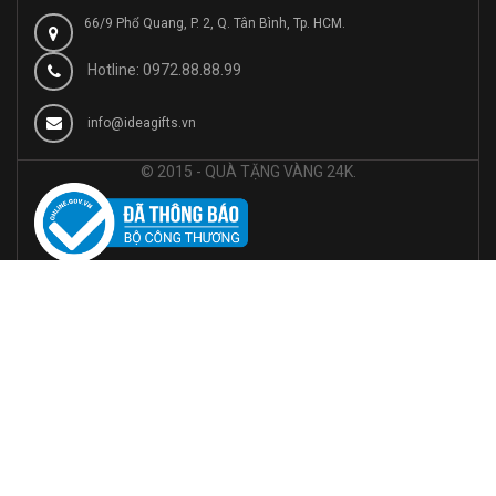
66/9 Phổ Quang, P. 2, Q. Tân Bình, Tp. HCM.
Hotline: 0972.88.88.99
info@ideagifts.vn
© 2015 - QUÀ TẶNG VÀNG 24K.
© Bản quyền thuộc về Trong Tin Nghia JSC |