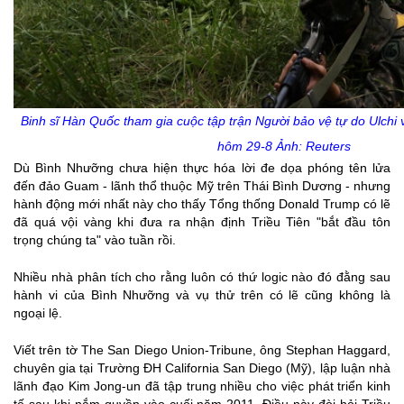
Binh sĩ Hàn Quốc tham gia cuộc tập trận Người bảo vệ tự do Ulchi 
hôm 29-8 Ảnh: Reuters
Dù Bình Nhưỡng chưa hiện thực hóa lời đe dọa phóng tên lửa
đến đảo Guam - lãnh thổ thuộc Mỹ trên Thái Bình Dương - nhưng
hành động mới nhất này cho thấy Tổng thống Donald Trump có lẽ
đã quá vội vàng khi đưa ra nhận định Triều Tiên "bắt đầu tôn
trọng chúng ta" vào tuần rồi.
Nhiều nhà phân tích cho rằng luôn có thứ logic nào đó đằng sau
hành vi của Bình Nhưỡng và vụ thử trên có lẽ cũng không là
ngoại lệ.
Viết trên tờ The San Diego Union-Tribune, ông Stephan Haggard,
chuyên gia tại Trường ĐH California San Diego (Mỹ), lập luận nhà
lãnh đạo Kim Jong-un đã tập trung nhiều cho việc phát triển kinh