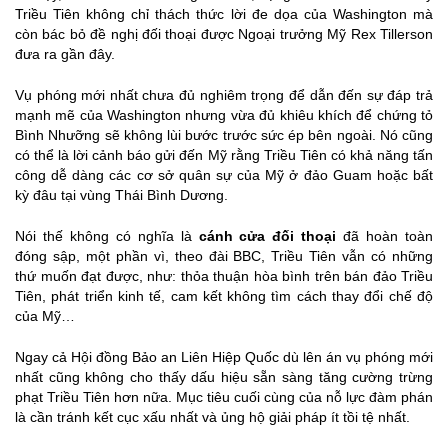
Triều Tiên không chỉ thách thức lời đe dọa của Washington mà
còn bác bỏ đề nghị đối thoại được Ngoại trưởng Mỹ Rex Tillerson
đưa ra gần đây.
Vụ phóng mới nhất chưa đủ nghiêm trọng để dẫn đến sự đáp trả
mạnh mẽ của Washington nhưng vừa đủ khiêu khích để chứng tỏ
Bình Nhưỡng sẽ không lùi bước trước sức ép bên ngoài. Nó cũng
có thể là lời cảnh báo gửi đến Mỹ rằng Triều Tiên có khả năng tấn
công dễ dàng các cơ sở quân sự của Mỹ ở đảo Guam hoặc bất
kỳ đâu tại vùng Thái Bình Dương.
Nói thế không có nghĩa là
cánh cửa đối thoại
đã hoàn toàn
đóng sập, một phần vì, theo đài BBC, Triều Tiên vẫn có những
thứ muốn đạt được, như: thỏa thuận hòa bình trên bán đảo Triều
Tiên, phát triển kinh tế, cam kết không tìm cách thay đổi chế độ
của Mỹ…
Ngay cả Hội đồng Bảo an Liên Hiệp Quốc dù lên án vụ phóng mới
nhất cũng không cho thấy dấu hiệu sẵn sàng tăng cường trừng
phạt Triều Tiên hơn nữa. Mục tiêu cuối cùng của nỗ lực đàm phán
là cần tránh kết cục xấu nhất và ủng hộ giải pháp ít tồi tệ nhất.