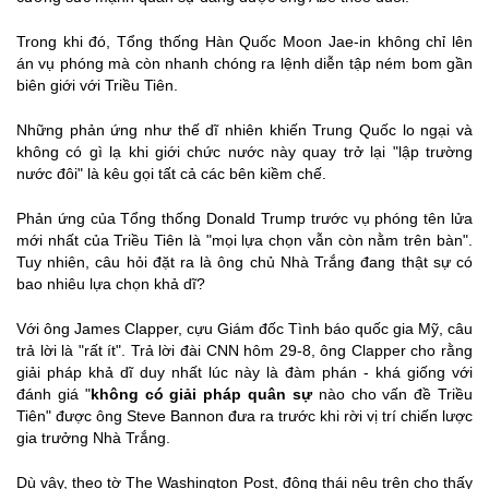
Trong khi đó, Tổng thống Hàn Quốc Moon Jae-in không chỉ lên
án vụ phóng mà còn nhanh chóng ra lệnh diễn tập ném bom gần
biên giới với Triều Tiên.
Những phản ứng như thế dĩ nhiên khiến Trung Quốc lo ngại và
không có gì lạ khi giới chức nước này quay trở lại "lập trường
nước đôi" là kêu gọi tất cả các bên kiềm chế.
Phản ứng của Tổng thống Donald Trump trước vụ phóng tên lửa
mới nhất của Triều Tiên là "mọi lựa chọn vẫn còn nằm trên bàn".
Tuy nhiên, câu hỏi đặt ra là ông chủ Nhà Trắng đang thật sự có
bao nhiêu lựa chọn khả dĩ?
Với ông James Clapper, cựu Giám đốc Tình báo quốc gia Mỹ, câu
trả lời là "rất ít". Trả lời đài CNN hôm 29-8, ông Clapper cho rằng
giải pháp khả dĩ duy nhất lúc này là đàm phán - khá giống với
đánh giá "
không có giải pháp quân sự
nào cho vấn đề Triều
Tiên" được ông Steve Bannon đưa ra trước khi rời vị trí chiến lược
gia trưởng Nhà Trắng.
Dù vậy, theo tờ The Washington Post, động thái nêu trên cho thấy