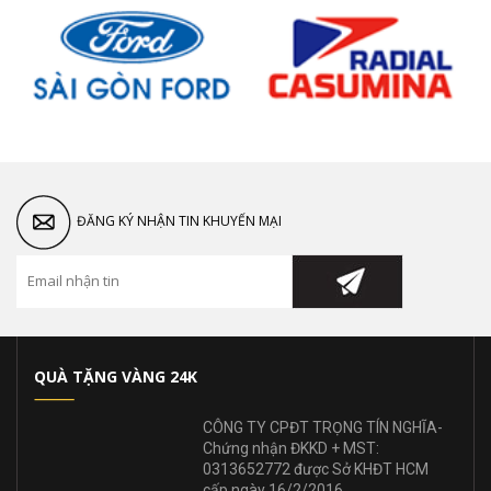
ĐĂNG KÝ NHẬN TIN KHUYẾN MẠI
QUÀ TẶNG VÀNG 24K
CÔNG TY CPĐT TRỌNG TÍN NGHĨA-
Chứng nhận ĐKKD + MST:
0313652772 được Sở KHĐT HCM
cấp ngày 16/2/2016.