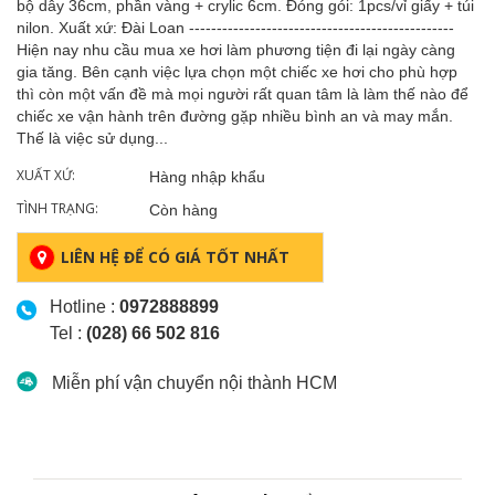
bộ dây 36cm, phần vàng + crylic 6cm. Đóng gói: 1pcs/vỉ giấy + túi
nilon. Xuất xứ: Đài Loan ------------------------------------------------
Hiện nay nhu cầu mua xe hơi làm phương tiện đi lại ngày càng
gia tăng. Bên cạnh việc lựa chọn một chiếc xe hơi cho phù hợp
thì còn một vấn đề mà mọi người rất quan tâm là làm thế nào để
chiếc xe vận hành trên đường gặp nhiều bình an và may mắn.
Thế là việc sử dụng...
XUẤT XỨ:
Hàng nhập khẩu
TÌNH TRẠNG:
Còn hàng
LIÊN HỆ ĐỂ CÓ GIÁ TỐT NHẤT
Hotline :
0972888899
Tel :
(028) 66 502 816
Miễn phí vận chuyển nội thành HCM