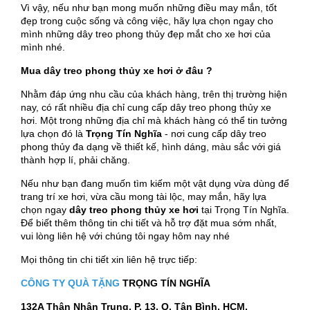
Vì vậy, nếu như bạn mong muốn những điều may mắn, tốt
đẹp trong cuộc sống và công việc, hãy lựa chọn ngay cho
mình những dây treo phong thủy đẹp mắt cho xe hơi của
mình nhé.
Mua dây treo phong thủy xe hơi ở đâu ?
Nhằm đáp ứng nhu cầu của khách hàng, trên thị trường hiện
nay, có rất nhiều địa chỉ cung cấp dây treo phong thủy xe
hơi. Một trong những địa chỉ mà khách hàng có thể tin tưởng
lựa chọn đó là
Trọng Tín Nghĩa
- nơi cung cấp dây treo
phong thủy đa dạng về thiết kế, hình dáng, màu sắc với giá
thành hợp lí, phải chăng.
Nếu như bạn đang muốn tìm kiếm một vật dụng vừa dùng để
trang trí xe hơi, vừa cầu mong tài lộc, may mắn, hãy lựa
chọn ngay
dây treo phong thủy xe hơi
tại Trọng Tín Nghĩa.
Để biết thêm thông tin chi tiết và hỗ trợ đặt mua sớm nhất,
vui lòng liên hệ với chúng tôi ngay hôm nay nhé
Mọi thông tin chi tiết xin liên hệ trực tiếp:
CÔNG TY QUÀ TẶNG
TRỌNG TÍN NGHĨA
132A Thân Nhân Trung, P. 13, Q. Tân Bình, HCM.