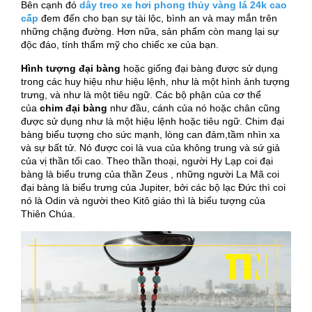
Bên cạnh đó
dây treo xe hơi phong thủy vàng lá 24k cao
cấp
đem đến cho bạn sự tài lộc, bình an và may mắn trên
những chặng đường. Hơn nữa, sản phẩm còn mang lại sự
độc đáo, tính thẩm mỹ cho chiếc xe của bạn.
Hình tượng đại bàng
hoặc giống đại bàng được sử dụng
trong các huy hiệu như hiệu lệnh, như là một hình ảnh tượng
trưng, và như là một tiêu ngữ. Các bộ phận của cơ thể
của
chim đại bàng
như đầu, cánh của nó hoặc chân cũng
được sử dụng như là một hiệu lệnh hoặc tiêu ngữ. Chim đại
bàng biểu tượng cho sức mạnh, lòng can đảm,tầm nhìn xa
và sự bất tử. Nó được coi là vua của không trung và sứ giả
của vị thần tối cao. Theo thần thoại, người Hy Lạp coi đại
bàng là biểu trưng của thần Zeus , những người La Mã coi
đại bàng là biểu trưng của Jupiter, bởi các bộ lạc Đức thì coi
nó là Odin và người theo Kitô giáo thì là biểu tượng của
Thiên Chúa.