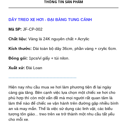
THÔNG TIN SẢN PHẨM
DÂY TREO XE HƠI - ĐẠI BÀNG TUNG CÁNH
Mã SP:
JF-CP-002
Chất liệu:
Vàng lá 24K nguyên chất + Acrylic
Kích thước:
Dài toàn bộ dây 36cm, phần vàng + crylic 6cm.
Đóng gói:
1pcs/vỉ giấy + túi nilon.
Xuất xứ:
Đài Loan
------------------------------------------------
Hiện nay nhu cầu mua xe hơi làm phương tiện đi lại ngày
càng gia tăng. Bên cạnh việc lựa chọn một chiếc xe hơi cho
phù hợp thì còn một vấn đề mà mọi người rất quan tâm là
làm thế nào để chiếc xe vận hành trên đường gặp nhiều bình
an và may mắn. Thế là việc sử dụng các linh vật, các biểu
tượng tôn giáo... treo trên xe trở thành một nhu cầu tất yếu
cho mỗi xe.