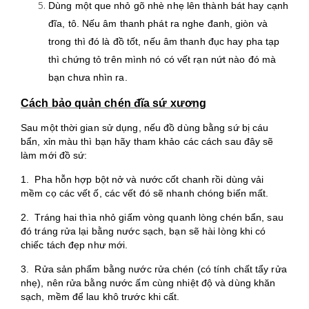
Dùng một que nhỏ gõ nhè nhẹ lên thành bát hay cạnh
đĩa, tô. Nếu âm thanh phát ra nghe đanh, giòn và
trong thì đó là đồ tốt, nếu âm thanh đục hay pha tạp
thì chứng tỏ trên mình nó có vết rạn nứt nào đó mà
bạn chưa nhìn ra.
Cách bảo quản chén đĩa sứ xương
Sau một thời gian sử dụng, nếu đồ dùng bằng sứ bị cáu
bẩn, xỉn màu thì bạn hãy tham khảo các cách sau đây sẽ
làm mới đồ sứ:
1. Pha hỗn hợp bột nở và nước cốt chanh rồi dùng vải
mềm cọ các vết ố, các vết đó sẽ nhanh chóng biến mất.
2. Tráng hai thìa nhỏ giấm vòng quanh lòng chén bẩn, sau
đó tráng rửa lại bằng nước sạch, bạn sẽ hài lòng khi có
chiếc tách đẹp như mới.
3. Rửa sản phẩm bằng nước rửa chén (có tính chất tẩy rửa
nhẹ), nên rửa bằng nước ấm cùng nhiệt độ và dùng khăn
sạch, mềm để lau khô trước khi cất.