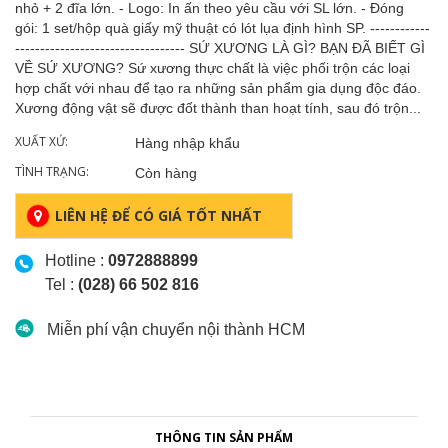
nhỏ + 2 đĩa lớn. - Logo: In ấn theo yêu cầu với SL lớn. - Đóng
gói: 1 set/hộp quà giấy mỹ thuật có lót lụa định hình SP. ------------
---------------------------------- SỨ XƯƠNG LÀ GÌ? BẠN ĐÃ BIẾT GÌ
VỀ SỨ XƯƠNG? Sứ xương thực chất là việc phối trộn các loại
hợp chất với nhau để tạo ra những sản phẩm gia dụng độc đáo.
Xương động vật sẽ được đốt thành than hoạt tính, sau đó trộn...
XUẤT XỨ:
Hàng nhập khẩu
TÌNH TRẠNG:
Còn hàng
LIÊN HỆ ĐỂ CÓ GIÁ TỐT NHẤT
Hotline :
0972888899
Tel :
(028) 66 502 816
Miễn phí vận chuyển nội thành HCM
THÔNG TIN SẢN PHẨM