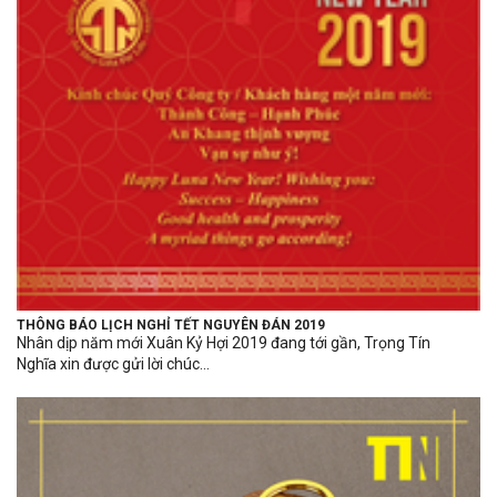
THÔNG BÁO LỊCH NGHỈ TẾT NGUYÊN ĐÁN 2019
Nhân dịp năm mới Xuân Kỷ Hợi 2019 đang tới gần, Trọng Tín
Nghĩa xin được gửi lời chúc...