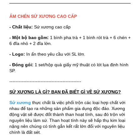
ẤM CHÉN SỨ XƯƠNG CAO CẤP
- Chất liệu:
Sứ xương cao cấp
- Một bộ bao gồm:
1 bình pha trà + 1 bình rót trà + 6 chén +
6 đĩa nhỏ + 2 đĩa lớn.
- Logo:
In ấn theo yêu cầu với SL lớn.
- Đóng gói:
1 set/hộp quà giấy mỹ thuật có lót lụa định hình
SP.
----------------------------------------------
SỨ XƯƠNG LÀ GÌ? BẠN ĐÃ BIẾT GÌ VỀ SỨ XƯƠNG?
Sứ xương
thực chất là việc phối trộn các loại hợp chất với
nhau để tạo ra những sản phẩm gia dụng độc đáo. Xương
động vật sẽ được đốt thành than hoạt tính, sau đó trộn với
nguyên liệu làm sứ. Than hoạt tính này sẽ hấp thụ kim loại
nặng nên chúng có tính gắn kết rất lớn đối với nguyên liệu
chính là đất sét.