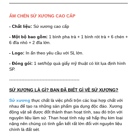
ẤM CHÉN SỨ XƯƠNG CAO CẤP
- Chất liệu:
Sứ xương cao cấp
- Một bộ bao gồm:
1 bình pha trà + 1 bình rót trà + 6 chén +
6 đĩa nhỏ + 2 đĩa lớn.
- Logo:
In ấn theo yêu cầu với SL lớn.
- Đóng gói:
1 set/hộp quà giấy mỹ thuật có lót lụa định hình
SP.
----------------------------------------------
SỨ XƯƠNG LÀ GÌ? BẠN ĐÃ BIẾT GÌ VỀ SỨ XƯƠNG?
Sứ xương
thực chất là việc phối trộn các loại hợp chất với
nhau để tạo ra những sản phẩm gia dụng độc đáo. Xương
động vật sẽ được đốt thành than hoạt tính, sau đó trộn với
nguyên liệu làm sứ. Than hoạt tính này sẽ hấp thụ kim loại
nặng nên chúng có tính gắn kết rất lớn đối với nguyên liệu
chính là đất sét.