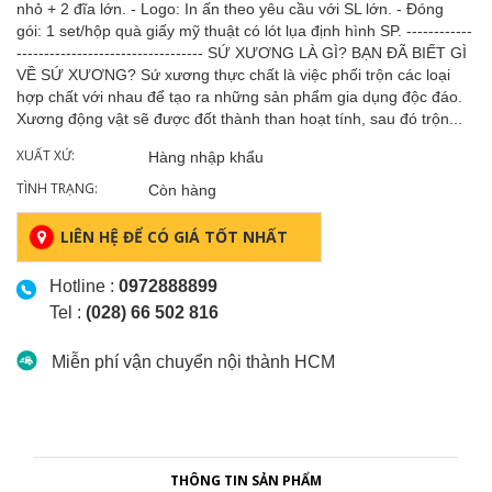
nhỏ + 2 đĩa lớn. - Logo: In ấn theo yêu cầu với SL lớn. - Đóng
gói: 1 set/hộp quà giấy mỹ thuật có lót lụa định hình SP. ------------
---------------------------------- SỨ XƯƠNG LÀ GÌ? BẠN ĐÃ BIẾT GÌ
VỀ SỨ XƯƠNG? Sứ xương thực chất là việc phối trộn các loại
hợp chất với nhau để tạo ra những sản phẩm gia dụng độc đáo.
Xương động vật sẽ được đốt thành than hoạt tính, sau đó trộn...
XUẤT XỨ:
Hàng nhập khẩu
TÌNH TRẠNG:
Còn hàng
LIÊN HỆ ĐỂ CÓ GIÁ TỐT NHẤT
Hotline :
0972888899
Tel :
(028) 66 502 816
Miễn phí vận chuyển nội thành HCM
THÔNG TIN SẢN PHẨM