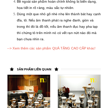
Bề ngoài sản phẩm hoàn chỉnh không bị biến dạng,
họa tiết in rõ ràng, màu sắc tự nhiên.
Dùng một que nhỏ gõ nhè nhẹ lên thành bát hay cạnh
đĩa, tô. Nếu âm thanh phát ra nghe đanh, giòn và
trong thì đó là đồ tốt, nếu âm thanh đục hay pha tạp
thì chứng tỏ trên mình nó có vết rạn nứt nào đó mà
bạn chưa nhìn ra.
--> Xem thêm các sản phẩm QUÀ TẶNG CAO CẤP khác!
SẢN PHẨM LIÊN QUAN