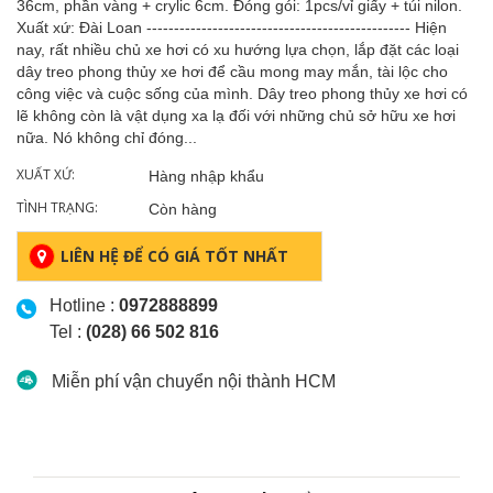
36cm, phần vàng + crylic 6cm. Đóng gói: 1pcs/vỉ giấy + túi nilon.
Xuất xứ: Đài Loan ------------------------------------------------ Hiện
nay, rất nhiều chủ xe hơi có xu hướng lựa chọn, lắp đặt các loại
dây treo phong thủy xe hơi để cầu mong may mắn, tài lộc cho
công việc và cuộc sống của mình. Dây treo phong thủy xe hơi có
lẽ không còn là vật dụng xa lạ đối với những chủ sở hữu xe hơi
nữa. Nó không chỉ đóng...
XUẤT XỨ:
Hàng nhập khẩu
TÌNH TRẠNG:
Còn hàng
LIÊN HỆ ĐỂ CÓ GIÁ TỐT NHẤT
Hotline :
0972888899
Tel :
(028) 66 502 816
Miễn phí vận chuyển nội thành HCM