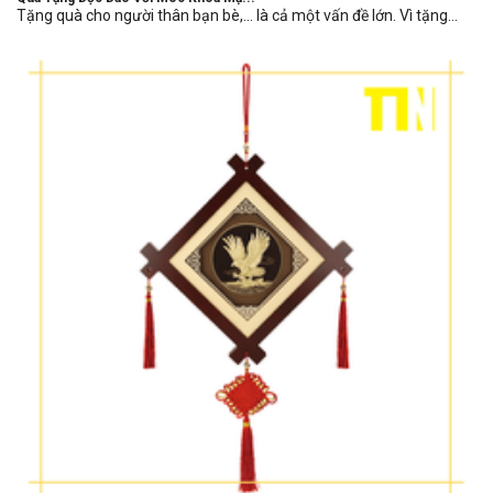
Tặng quà cho người thân bạn bè,… là cả một vấn đề lớn. Vì tặng...