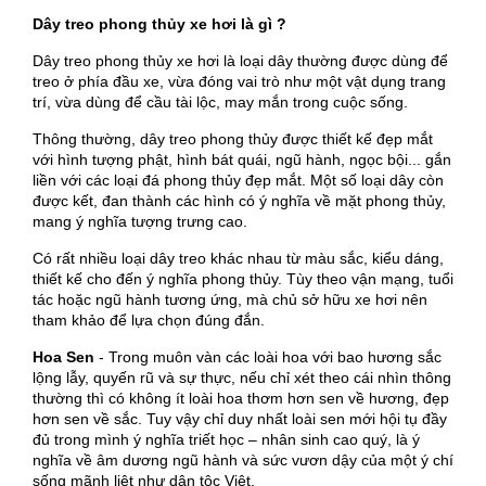
Dây treo phong thủy xe hơi là gì ?
Dây treo phong thủy xe hơi là loại dây thường được dùng để
treo ở phía đầu xe, vừa đóng vai trò như một vật dụng trang
trí, vừa dùng để cầu tài lộc, may mắn trong cuộc sống.
Thông thường, dây treo phong thủy được thiết kế đẹp mắt
với hình tượng phật, hình bát quái, ngũ hành, ngọc bội... gắn
liền với các loại đá phong thủy đẹp mắt. Một số loại dây còn
được kết, đan thành các hình có ý nghĩa về mặt phong thủy,
mang ý nghĩa tượng trưng cao.
Có rất nhiều loại dây treo khác nhau từ màu sắc, kiểu dáng,
thiết kế cho đến ý nghĩa phong thủy. Tùy theo vận mạng, tuổi
tác hoặc ngũ hành tương ứng, mà chủ sở hữu xe hơi nên
tham khảo để lựa chọn đúng đắn.
Hoa Sen
- Trong muôn vàn các loài hoa với bao hương sắc
lộng lẫy, quyến rũ và sự thực, nếu chỉ xét theo cái nhìn thông
thường thì có không ít loài hoa thơm hơn sen về hương, đẹp
hơn sen về sắc. Tuy vậy chỉ duy nhất loài sen mới hội tụ đầy
đủ trong mình ý nghĩa triết học – nhân sinh cao quý, là ý
nghĩa về âm dương ngũ hành và sức vươn dậy của một ý chí
sống mãnh liệt như dân tộc Việt.