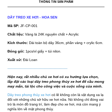
THÔNG TIN SẢN PHẨM
DÂY TREO XE HƠI - HOA SEN
Mã SP:
JF-CP-001
Chất liệu:
Vàng lá 24K nguyên chất + Acrylic
Kích thước:
Dài toàn bộ dây 36cm, phần vàng + crylic 6cm.
Đóng gói:
1pcs/vỉ giấy + túi nilon.
Xuất xứ:
Đài Loan
------------------------------------------------
Hiện nay, rất nhiều chủ xe hơi có xu hướng lựa chọn,
lắp đặt các loại dây treo phong thủy xe hơi để cầu mong
may mắn, tài lộc cho công việc và cuộc sống của mình.
Dây treo phong thủy xe hơi
có lẽ không còn là vật dụng xa lạ
đối với những chủ sở hữu xe hơi nữa. Nó không chỉ đóng vai
trò là món đồ trang trí, làm đẹp cho xe hơi, mà còn mang ý
nghĩa lớn về mặt phong thủy.