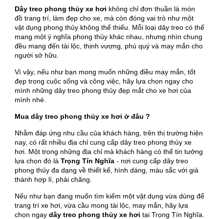
Dây treo phong thủy xe hơi
không chỉ đơn thuần là món
đồ trang trí, làm đẹp cho xe, mà còn đóng vai trò như một
vật dụng phong thủy không thể thiếu. Mỗi loại dây treo có thể
mang một ý nghĩa phong thủy khác nhau, nhưng nhìn chung
đều mang đến tài lộc, thịnh vượng, phú quý và may mắn cho
người sở hữu.
Vì vậy, nếu như bạn mong muốn những điều may mắn, tốt
đẹp trong cuộc sống và công việc, hãy lựa chọn ngay cho
mình những dây treo phong thủy đẹp mắt cho xe hơi của
mình nhé.
Mua dây treo phong thủy xe hơi ở đâu ?
Nhằm đáp ứng nhu cầu của khách hàng, trên thị trường hiện
nay, có rất nhiều địa chỉ cung cấp dây treo phong thủy xe
hơi. Một trong những địa chỉ mà khách hàng có thể tin tưởng
lựa chọn đó là
Trọng Tín Nghĩa
- nơi cung cấp dây treo
phong thủy đa dạng về thiết kế, hình dáng, màu sắc với giá
thành hợp lí, phải chăng.
Nếu như bạn đang muốn tìm kiếm một vật dụng vừa dùng để
trang trí xe hơi, vừa cầu mong tài lộc, may mắn, hãy lựa
chọn ngay
dây treo phong thủy xe hơi
tại Trọng Tín Nghĩa.