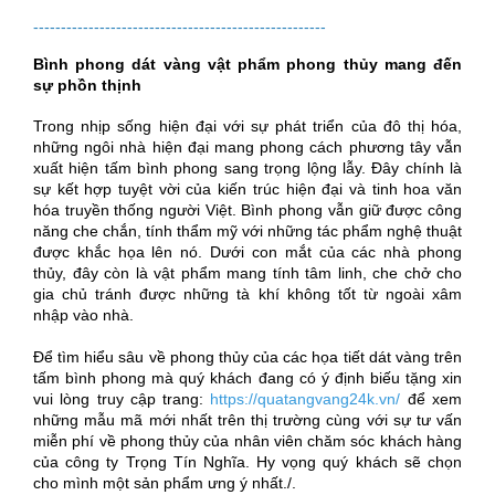
-----------------------------------------------------
Bình phong dát vàng vật phẩm phong thủy mang đến
sự phồn thịnh
Trong nhịp sống hiện đại với sự phát triển của đô thị hóa,
những ngôi nhà hiện đại mang phong cách phương tây vẫn
xuất hiện tấm bình phong sang trọng lộng lẫy. Đây chính là
sự kết hợp tuyệt vời của kiến trúc hiện đại và tinh hoa văn
hóa truyền thống người Việt. Bình phong vẫn giữ được công
năng che chắn, tính thẩm mỹ với những tác phẩm nghệ thuật
được khắc họa lên nó. Dưới con mắt của các nhà phong
thủy, đây còn là vật phẩm mang tính tâm linh, che chở cho
gia chủ tránh được những tà khí không tốt từ ngoài xâm
nhập vào nhà.
Để tìm hiểu sâu về phong thủy của các họa tiết dát vàng trên
tấm bình phong mà quý khách đang có ý định biếu tặng xin
vui lòng truy cập trang:
https://quatangvang24k.vn/
để xem
những mẫu mã mới nhất trên thị trường cùng với sự tư vấn
miễn phí về phong thủy của nhân viên chăm sóc khách hàng
của công ty Trọng Tín Nghĩa. Hy vọng quý khách sẽ chọn
cho mình một sản phẩm ưng ý nhất./.