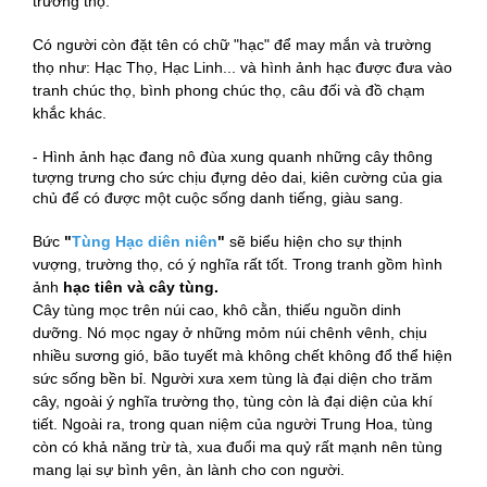
trường thọ.
Có người còn đặt tên có chữ "hạc" để may mắn và trường
thọ như: Hạc Thọ, Hạc Linh... và hình ảnh hạc được đưa vào
tranh chúc thọ, bình phong chúc thọ, câu đối và đồ chạm
khắc khác.
- Hình ảnh hạc đang nô đùa xung quanh những cây thông
tượng trưng cho sức chịu đựng dẻo dai, kiên cường của gia
chủ để có được một cuộc sống danh tiếng, giàu sang.
Bức
"
Tùng Hạc diên niên
"
sẽ biểu hiện cho sự thịnh
vượng, trường thọ, có ý nghĩa rất tốt. Trong tranh gồm hình
ảnh
hạc tiên và cây tùng.
Cây tùng mọc trên núi cao, khô cằn, thiếu nguồn dinh
dưỡng. Nó mọc ngay ở những mỏm núi chênh vênh, chịu
nhiều sương gió, bão tuyết mà không chết không đổ thể hiện
sức sống bền bỉ. Người xưa xem tùng là đại diện cho trăm
cây, ngoài ý nghĩa trường thọ, tùng còn là đại diện của khí
tiết. Ngoài ra, trong quan niệm của người Trung Hoa, tùng
còn có khả năng trừ tà, xua đuổi ma quỷ rất mạnh nên tùng
mang lại sự bình yên, àn lành cho con người.