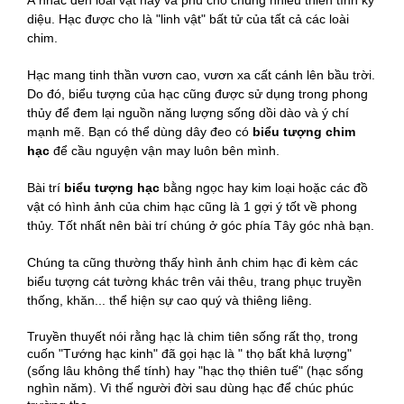
Á nhắc đến loài vật này và phú cho chúng nhiều thiên tính kỳ
diệu. Hạc được cho là "linh vật" bất tử của tất cả các loài
chim.
Hạc mang tinh thần vươn cao, vươn xa cất cánh lên bầu trời.
Do đó, biểu tượng của hạc cũng được sử dụng trong phong
thủy để đem lại nguồn năng lượng sống dồi dào và ý chí
mạnh mẽ. Bạn có thể dùng dây đeo có
biểu tượng chim
hạc
để cầu nguyện vận may luôn bên mình.
Bài trí
biểu tượng hạc
bằng ngọc hay kim loại hoặc các đồ
vật có hình ảnh của chim hạc cũng là 1 gợi ý tốt về phong
thủy. Tốt nhất nên bài trí chúng ở góc phía Tây góc nhà bạn.
Chúng ta cũng thường thấy hình ảnh chim hạc đi kèm các
biểu tượng cát tường khác trên vải thêu, trang phục truyền
thống, khăn... thể hiện sự cao quý và thiêng liêng.
Truyền thuyết nói rằng hạc là chim tiên sống rất thọ, trong
cuốn "Tướng hạc kinh" đã gọi hạc là " thọ bất khả lượng"
(sống lâu không thể tính) hay "hạc thọ thiên tuế" (hạc sống
nghìn năm). Vì thế người đời sau dùng hạc để chúc phúc