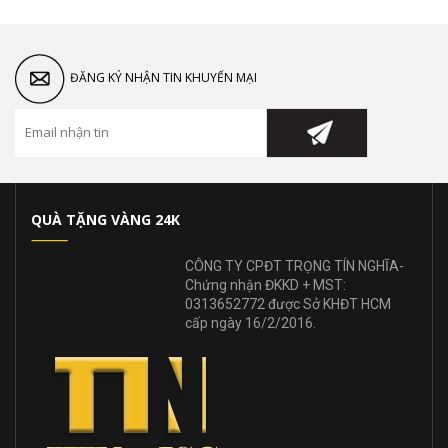
ĐĂNG KÝ NHẬN TIN KHUYẾN MẠI
QUÀ TẶNG VÀNG 24K
CÔNG TY CPĐT TRỌNG TÍN NGHĨA-
Chứng nhận ĐKKD + MST:
0313652772 được Sở KHĐT HCM
cấp ngày 16/2/2016.