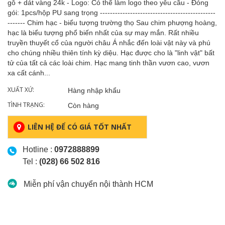
gỗ + dát vàng 24k - Logo: Có thể làm logo theo yêu cầu - Đóng
gói: 1pcs/hộp PU sang trọng ----------------------------------------------
------- Chim hạc - biểu tượng trường thọ Sau chim phượng hoàng,
hạc là biểu tượng phổ biến nhất của sự may mắn. Rất nhiều
truyền thuyết cổ của người châu Á nhắc đến loài vật này và phú
cho chúng nhiều thiên tính kỳ diệu. Hạc được cho là "linh vật" bất
tử của tất cả các loài chim. Hạc mang tinh thần vươn cao, vươn
xa cất cánh...
XUẤT XỨ:
Hàng nhập khẩu
TÌNH TRẠNG:
Còn hàng
LIÊN HỆ ĐỂ CÓ GIÁ TỐT NHẤT
Hotline :
0972888899
Tel :
(028) 66 502 816
Miễn phí vận chuyển nội thành HCM