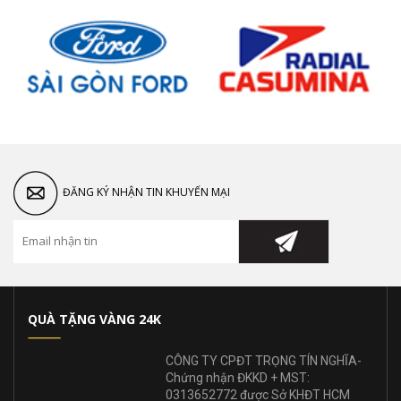
ĐĂNG KÝ NHẬN TIN KHUYẾN MẠI
QUÀ TẶNG VÀNG 24K
CÔNG TY CPĐT TRỌNG TÍN NGHĨA-
Chứng nhận ĐKKD + MST:
0313652772 được Sở KHĐT HCM