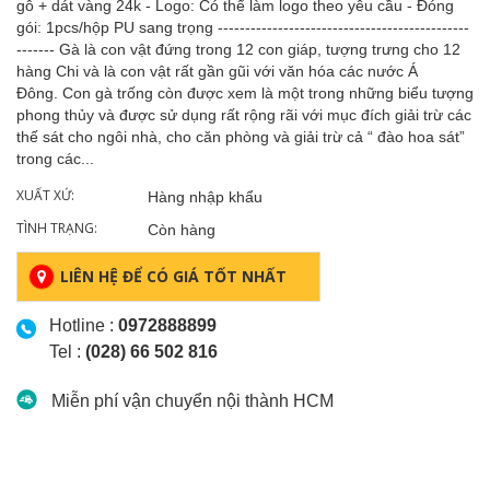
gỗ + dát vàng 24k - Logo: Có thể làm logo theo yêu cầu - Đóng
gói: 1pcs/hộp PU sang trọng ----------------------------------------------
------- Gà là con vật đứng trong 12 con giáp, tượng trưng cho 12
hàng Chi và là con vật rất gần gũi với văn hóa các nước Á
Đông. Con gà trống còn được xem là một trong những biểu tượng
phong thủy và được sử dụng rất rộng rãi với mục đích giải trừ các
thế sát cho ngôi nhà, cho căn phòng và giải trừ cả “ đào hoa sát”
trong các...
XUẤT XỨ:
Hàng nhập khẩu
TÌNH TRẠNG:
Còn hàng
LIÊN HỆ ĐỂ CÓ GIÁ TỐT NHẤT
Hotline :
0972888899
Tel :
(028) 66 502 816
Miễn phí vận chuyển nội thành HCM