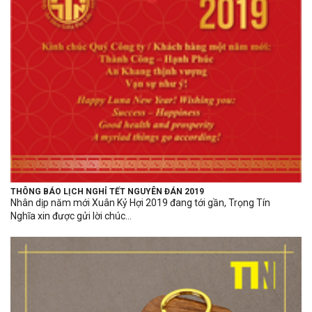
THÔNG BÁO LỊCH NGHỈ TẾT NGUYÊN ĐÁN 2019
Nhân dịp năm mới Xuân Kỷ Hợi 2019 đang tới gần, Trọng Tín
Nghĩa xin được gửi lời chúc...