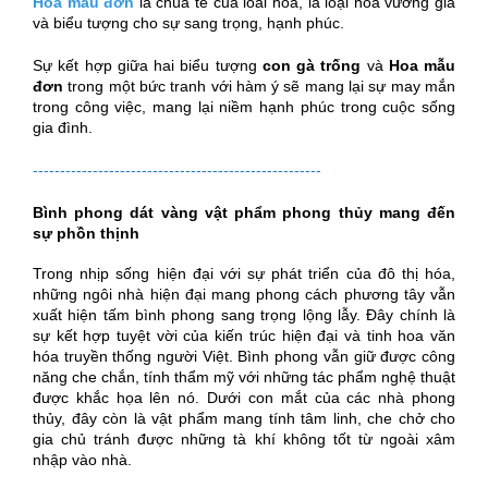
Hoa mẫu đơn
là chúa tể của loài hoa, là loại hoa vương giả
và biểu tượng cho sự sang trọng, hạnh phúc.
Sự kết hợp giữa hai biểu tượng
con gà trống
và
Hoa mẫu
đơn
trong một bức tranh với hàm ý sẽ mang lại sự may mắn
trong công việc, mang lại niềm hạnh phúc trong cuộc sống
gia đình.
-----------------------------------------------------
Bình phong dát vàng vật phẩm phong thủy mang đến
sự phồn thịnh
Trong nhịp sống hiện đại với sự phát triển của đô thị hóa,
những ngôi nhà hiện đại mang phong cách phương tây vẫn
xuất hiện tấm bình phong sang trọng lộng lẫy. Đây chính là
sự kết hợp tuyệt vời của kiến trúc hiện đại và tinh hoa văn
hóa truyền thống người Việt. Bình phong vẫn giữ được công
năng che chắn, tính thẩm mỹ với những tác phẩm nghệ thuật
được khắc họa lên nó. Dưới con mắt của các nhà phong
thủy, đây còn là vật phẩm mang tính tâm linh, che chở cho
gia chủ tránh được những tà khí không tốt từ ngoài xâm
nhập vào nhà.