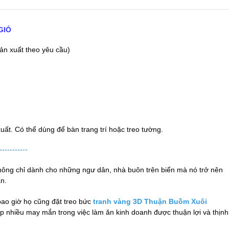
GIÓ
ản xuất theo yêu cầu)
xuất.
Có thể dùng để bàn trang trí hoặc treo tường.
-----------
không chỉ dành cho những ngư dân, nhà buôn trên biển mà nó trở nên
ân.
ao giờ họ cũng đặt treo bức
tranh vàng 3D
Thuận Buồm Xuôi
p nhiều may mắn trong việc làm ăn kinh doanh được thuận lợi và thịnh