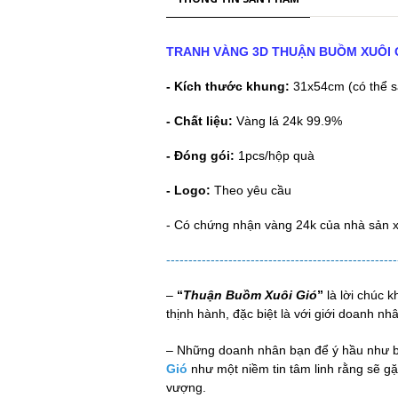
TRANH VÀNG 3D
THUẬN BUỒM XUÔI 
- Kích thước khung:
31x54cm (có thể s
- Chất liệu:
Vàng lá 24k 99.9%
- Đóng gói:
1pcs/hộp quà
- Logo
:
Theo yêu cầu
- Có chứng nhận vàng 24k của nhà sản 
----------------------------------------------------
–
“
Thuận Buồm Xuôi Gió
”
là lời chúc 
thịnh hành, đặc biệt là với giới doanh nh
– Những doanh nhân bạn để ý hầu như b
Gió
như một niềm tin tâm linh rằng sẽ gặ
vượng.