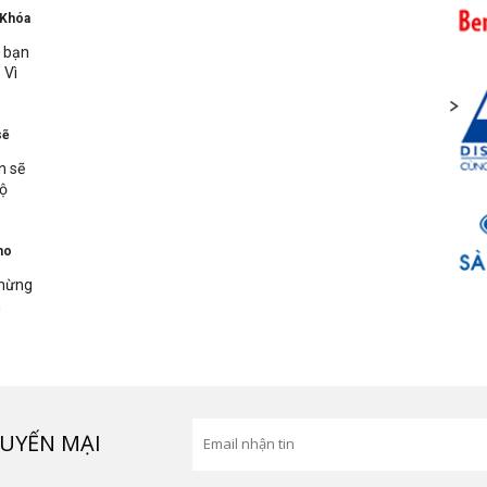
 Khóa
n bạn
 Vì
sẽ
n sẽ
bộ
ho
 mừng
n
UYẾN MẠI