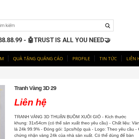
88.88.99 - 🤖TRUST IS ALL YOU NEED🤝
ẨM
QUÀ TẶNG QUẢNG CÁO
PROFILE
TIN TỨC
LIÊN 
Tranh Vàng 3D 29
Liên hệ
TRANH VÀNG 3D THUẬN BUỒM XUÔI GIÓ - Kích thước
khung: 31x54cm (có thể sản xuất theo yêu cầu) - Chất liệu: Và
lá 24k 99.9% - Đóng gói: 1pcs/hộp quà - Logo: Theo yêu cầu -
chứng nhận vàng 24k của nhà sản xuất. Có thể dùng để bàn