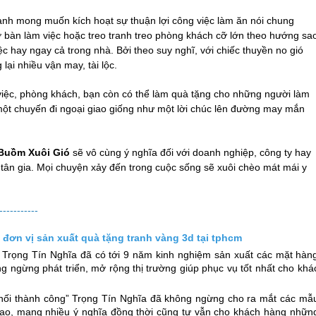
anh mong muốn kích hoạt sự thuận lợi công việc làm ăn nói chung
 bàn làm việc hoặc treo tranh treo phòng khách cỡ lớn theo hướng sa
c hay ngay cả trong nhà. Bởi theo suy nghĩ, với chiếc thuyền no gió
lại nhiều vận may, tài lộc.
 việc, phòng khách, bạn còn có thể làm quà tặng cho những người làm
một chuyến đi ngoại giao giống như một lời chúc lên đường may mắn
 Buồm Xuôi Gió
sẽ vô cùng ý nghĩa đối với doanh nghiệp, công ty hay
 tân gia. Mọi chuyện xảy đến trong cuộc sống sẽ xuôi chèo mát mái y
-----------
m
đơn vị sản xuất quà tặng tranh vàng 3d tại tphcm
 Trọng Tín Nghĩa đã có tới 9 năm kinh nghiệm sản xuất các mặt hàn
ng ngừng phát triển, mở rộng thị trường giúp phục vụ tốt nhất cho khá
 nối thành công” Trọng Tín Nghĩa đã không ngừng cho ra mắt các mẫ
cao, mang nhiều ý nghĩa đồng thời cũng tư vẫn cho khách hàng nhữn