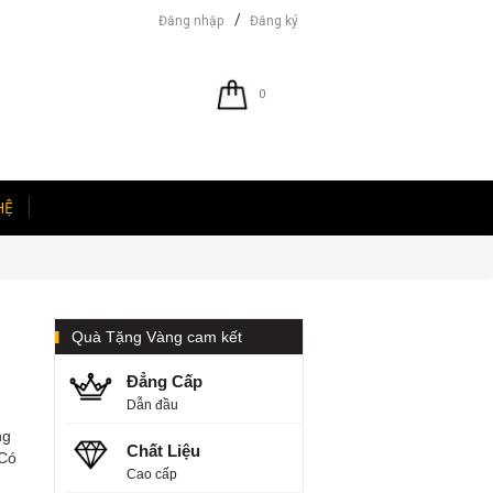
/
Đăng nhập
Đăng ký
0
HỆ
Quà Tặng Vàng cam kết
Đẳng Cấp
Dẫn đầu
ng
Chất Liệu
 Có
Cao cấp