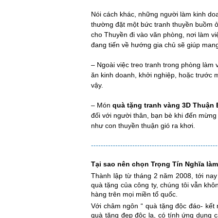
Nói cách khác, những người làm kinh do
thường đặt một bức tranh thuyền buồm ở
cho Thuyền đi vào văn phòng, nơi làm việ
đang tiến về hướng gia chủ sẽ giúp mang 
– Ngoài việc treo tranh trong phòng làm
ăn kinh doanh, khởi nghiệp, hoặc trước 
vậy.
– Món
quà tặng tranh vàng 3D Thuận
đối với người thân, bạn bè khi đến mừng
như con thuyền thuận gió ra khơi.
----------------------------------------------------
Tại sao nên chọn Trọng Tín Nghĩa là
Thành lập từ tháng 2 năm 2008, tới nay
quà tặng của công ty, chúng tôi vẫn khô
hàng trên mọi miền tổ quốc.
Với châm ngôn “ quà tặng độc đáo- kết
quà tặng đẹp độc lạ, có tính ứng dụng 