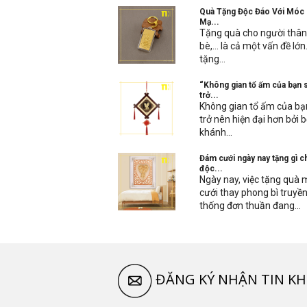
Quà Tặng Độc Đáo Với Móc
Mạ...
Tặng quà cho người thâ
bè,… là cả một vấn đề lớn.
tặng...
“Không gian tổ ấm của bạn 
trở...
Không gian tổ ấm của bạ
trở nên hiện đại hơn bởi 
khánh...
Đám cưới ngày nay tặng gì c
độc...
Ngày nay, việc tặng quà
cưới thay phong bì truyề
thống đơn thuần đang...
ĐĂNG KÝ NHẬN TIN KH