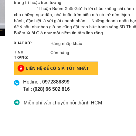
trang trí hoặc treo tường. -----------------------------------------------
------------ – “Thuận Buồm Xuôi Gió” là lời chúc không chỉ dành
cho những ngư dân, nhà buôn trên biển mà nó trở nên thịnh
hành, đặc biệt là với giới doanh nhân. – Những doanh nhân bạ
để ý hầu như bao giờ họ cũng đặt treo bức tranh vàng 3D Thu
Buồm Xuôi Gió như một niềm tin tâm linh rằng...
XUẤT XỨ:
Hàng nhập khẩu
TÌNH
Còn hàng
TRẠNG:
LIÊN HỆ ĐỂ CÓ GIÁ TỐT NHẤT
Hotline :
0972888899
Tel :
(028) 66 502 816
Miễn phí vận chuyển nội thành HCM