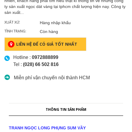
nhiên, khách hàng phải tìm hiểu thật kĩ thông tin về những công
ty sản xuất ngọc dát vàng tại tphcm chất lượng hiện nay. Công ty
sản xuất...
XUẤT XỨ:
Hàng nhập khẩu
TÌNH TRẠNG:
Còn hàng
LIÊN HỆ ĐỂ CÓ GIÁ TỐT NHẤT
Hotline :
0972888899
Tel :
(028) 66 502 816
Miễn phí vận chuyển nội thành HCM
THÔNG TIN SẢN PHẨM
TRANH NGỌC
LONG PHỤNG SUM VẦY