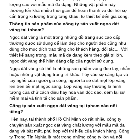
lượng cao với mẫu mã đa dạng. Những vật phẩm này
thường tốn khá nhiều thời gian để hoàn thành và đòi hỏi sự
cẩn trọng kĩ lưỡng trong từng khâu, từ thiết kế đến gia công.
Thông tin sản phẩm của công ty sản xuất ngọc dát
vàng tại tphcm?
Ngọc dát vàng là một trong những đồ trang sức cao cấp
thường được sử dụng để làm đẹp cho người đeo cũng như
dùng cho mục đích trao tặng cho khách hàng, đối tác,... Với
thiết kế sang trọng, mẫu mã đa dạng kèm theo giá trị lớn,
ngọc dát vàng thể hiện đẳng cấp của người sử dụng.
Ngọc dát vàng có thể là những sản phẩm vòng đeo tay, nhẫn
hoặc những vật dụng trang trí khác. Tùy vào sự sáng tạo và
tay nghề của người gia công, người ta sẽ dát một lớp vàng
lên trên bề mặt ngọc sáng. Lớp vàng này thường là hình
tượng của chữ cách điệu hay hoa văn độc đáo, đem lại sự
mềm mại và tinh tế cho sản phẩm.
Công ty sản xuất ngọc dát vàng tại tphcm nào nổi
tiếng?
Hiện nay, tại thành phố Hồ Chí Minh có rất nhiều công ty
chuyên sản xuất ngọc dát vàng chất lượng với mẫu mã đa
dạng và bắt mắt, phù hợp với thị hiếu của khách hàng. Công
ty Trọng Tín Nghĩa là một trong những công ty lớn và nổi