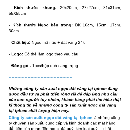
-
Kích thước khung:
20x20cm, 27x27cm, 31x31cm,
55X55cm
-
Kích thước Ngọc bên trong:
ĐK 10cm, 15cm, 17cm,
30cm
-
Chất liệu:
Ngọc mã não + dát vàng 24k
-
Logo:
Có thể làm logo theo yêu cầu
-
Đóng gói:
1pcs/hộp quà sang trọng
--------------------------------------------
Những công ty sản xuất ngọc dát vàng tại tphcm đang
được đầu tư và phát triển rộng rãi để đáp ứng nhu cầu
của con người; tuy nhiên, khách hàng phải tìm hiểu thật
kĩ thông tin về những công ty sản xuất ngọc dát vàng
tại tphcm chất lượng hiện nay.
Công ty sản xuất ngọc dát vàng tại tphcm
là những công
ty chuyên sản xuất, cung cấp và kinh doanh các mặt hàng
đắt tiền liên quan đến ngọc, đá quý, kim loại quý,... chất