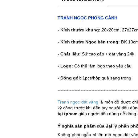
TRANH NGỌC PHONG CẢNH
-
Kích thước khung:
20x20cm, 27x27c
-
Kích thước Ngọc bên trong:
ĐK 10cm
-
Chất liệu:
Sứ cao cấp + dát vàng 24k
-
Logo:
Có thể làm logo theo yêu cầu
-
Đóng gói:
1pcs/hộp quà sang trọng
----------------------------------------------------
Tranh ngọc dát vàng
là món đồ được chế 
kỳ công trước khi đến tay người tiêu dù
tại tphcm
giúp người tiêu dùng dễ dàng 
Ý nghĩa sản phẩm của đại lý phân phố
Không phải ngẫu nhiên mà ngọc dát vàng