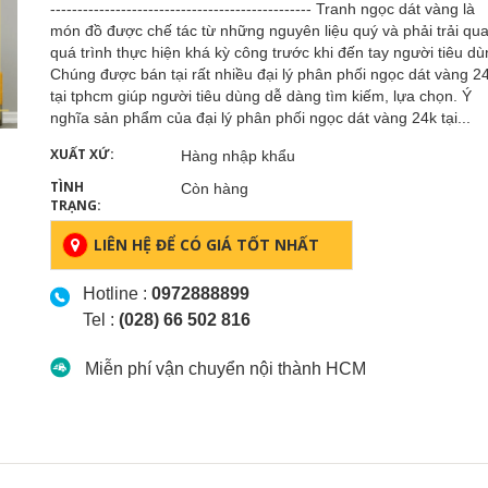
------------------------------------------------ Tranh ngọc dát vàng là
món đồ được chế tác từ những nguyên liệu quý và phải trải qu
quá trình thực hiện khá kỳ công trước khi đến tay người tiêu dù
Chúng được bán tại rất nhiều đại lý phân phối ngọc dát vàng 2
tại tphcm giúp người tiêu dùng dễ dàng tìm kiếm, lựa chọn. Ý
nghĩa sản phẩm của đại lý phân phối ngọc dát vàng 24k tại...
XUẤT XỨ:
Hàng nhập khẩu
TÌNH
Còn hàng
TRẠNG:
LIÊN HỆ ĐỂ CÓ GIÁ TỐT NHẤT
Hotline :
0972888899
Tel :
(028) 66 502 816
Miễn phí vận chuyển nội thành HCM