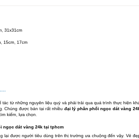
m, 31x31cm
, 15cm, 17cm
----
tác từ những nguyên liệu quý và phải trải qua quá trình thực hiện kh
ng. Chúng được bán tại rất nhiều
đại lý phân phối ngọc dát vàng 24
tìm kiếm, lựa chọn.
i ngọc dát vàng 24k tại tphcm
 lại được người tiêu dùng trên thị trường ưa chuộng đến vậy. Vẻ đẹ