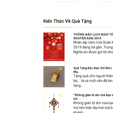
Kiến Thức Về Quà Tặng
THÔNG BÁO LỊCH NGHỈ T
NGUYÊN ĐÁN 2019
Nhân dịp năm mới Xuân 
2019 đang tới gần, Trọng
Nghĩa xin được gửi lời chú
Quà Tặng Độc Đáo Với Móc
Mạ...
Tặng quà cho người thâ
bè,… là cả một vấn đề lớn.
tặng...
“Không gian tổ ấm của bạn 
trở...
Không gian tổ ấm của bạ
trở nên hiện đại hơn bởi 
khánh...