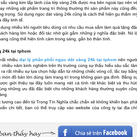
i sắc vàng kim lấp lánh của lớp vàng 24k được mạ bên ngoài tạo nên v
 hay những vật phẩm trang trí thông thường thì sản phẩm này cũng đề
sang trọng. Sử dụng ngọc dát vàng 24k cũng là cách thể hiện gu thẩm m
đầy tinh tế.
dụng nhiều khi người tiêu dùng có nhu cầu mua sắm làm quà tặng đặ
hách hàng lớn hoặc đối tác nhờ gửi gắm những ý nghĩa đặc biệt. Nó l
ang cũng thể hiện tình cảm trong sáng, gắn bó thân tình.
g 24k tại tphcm
 rất nhiều
đại lý phân phối ngọc dát vàng 24k tại tphcm
nên ngườ
ới nhiều năm kinh nghiệm trên thị trường cùng sự thấu hiểu sâu sắc tâ
 ra rất nhiều sự lựa chọn hấp dẫn từ những chiếc vòng cổ, lắc tay bằn
món đồ bản lớn dùng làm trang trí trong không gian gia đình. Bằng s
c giới thiệu tại đây luôn mang nét cá tính rât khác biệt và thu hút
cùng những ưu đãi đặc biệt cho những khách hàng thường xuyên cũn
àng.
lượng cao đến từ Trọng Tín Nghĩa chắc chắn sẽ không khiến bạn phả
ấn chi tiết, bạn có thể truy cập vào website của công ty tại địa chỉ
Facebook