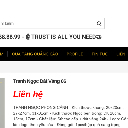
88.88.99 - 🤖TRUST IS ALL YOU NEED🤝
ẨM
QUÀ TẶNG QUẢNG CÁO
PROFILE
TIN TỨC
LIÊN 
Tranh Ngọc Dát Vàng 06
Liên hệ
TRANH NGỌC PHONG CẢNH - Kích thước khung: 20x20cm,
27x27cm, 31x31cm - Kích thước Ngọc bên trong: ĐK 10cm,
15cm, 17cm - Chất liệu: Sứ cao cấp + dát vàng 24k - Logo: Có 
làm logo theo yêu cầu - Đóng gói: 1pcs/hộp quà sang trọng -----