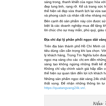
sáng trong, thanh khiết của ngọc hòa vớ
đẹp lung linh, rạng rỡ. Kể cả trang sức
thể hiện vẻ đẹp vừa thanh lịch lại vừa 
và phong cách cá nhân rất nhẹ nhàng mà 
Bên cạnh đó sản phẩm này còn được sử 
biệt là các doanh nghiệp mua để tặng k
lời chúc cho sự may mắn, phú quý, giàu s
Địa chỉ đại lý phân phối ngọc dát vàn
Trên địa bàn thành phố Hồ Chí Minh có
tiêu dùng cần cẩn trọng khi lựa chọn. V
lý khách hàng, Trọng Tín Nghĩa luôn đưa
ngọc mạ vàng cho các chị em đến những 
sáng tạo không ngừng những thiết kế đượ
Không chỉ vậy chính sách giá hấp dẫn 
thể hiện sự quan tâm đến lợi ích khách h
Những sản phẩm ngọc dát vàng 24k chất 
thất vọng. Để nhận những thông tin tư v
https://quatangvang24k.vn/
.