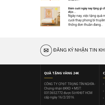
Đám cưới ngày nay tặng gì c
độc...
Ngày nay, việc tặng quà
cưới thay phong bì truyề
thống đơn thuần đang...
ĐĂNG KÝ NHẬN TIN KH
QUÀ TẶNG VÀNG 24K
C
CÔNG TY CPĐT TRỌNG TÍN NGHĨA-
Chứng nhận ĐKKD + MST:
0313652772 được Sở KHĐT HCM
cấp ngày 16/2/2016.