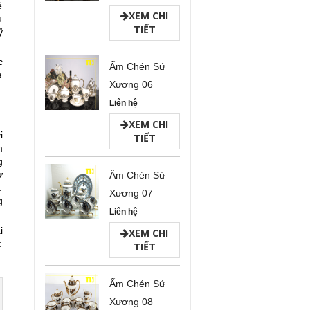
ẻ
XEM CHI
u
TIẾT
ỹ
c
Ấm Chén Sứ
à
Xương 06
Liên hệ
XEM CHI
i
TIẾT
m
g
ự
Ấm Chén Sứ
.
Xương 07
g
Liên hệ
i
XEM CHI
:
TIẾT
Ấm Chén Sứ
Xương 08