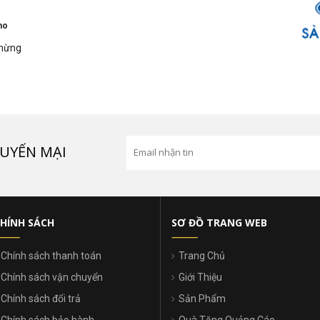
ho
 mừng
n
UYẾN MẠI
HÍNH SÁCH
SƠ ĐỒ TRANG WEB
Chính sách thanh toán
Trang Chủ
Chính sách vận chuyển
Giới Thiệu
Chính sách đổi trả
Sản Phẩm
Chính sách bảo hành
Quà Tặng Quảng Cáo