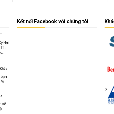
Kết nối Facebook với chúng tôi
Khá
ẾT
Kỷ Hợi
 Tín
c...
 Khóa
n bạn
 Vì
sẽ
n sẽ
bộ