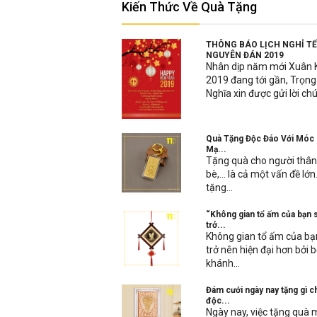
Kiến Thức Về Quà Tặng
THÔNG BÁO LỊCH NGHỈ T
NGUYÊN ĐÁN 2019
Nhân dịp năm mới Xuân 
2019 đang tới gần, Trọng
Nghĩa xin được gửi lời chú
Quà Tặng Độc Đáo Với Móc
Mạ...
Tặng quà cho người thâ
bè,… là cả một vấn đề lớn.
tặng...
“Không gian tổ ấm của bạn 
trở...
Không gian tổ ấm của bạ
trở nên hiện đại hơn bởi 
khánh...
Đám cưới ngày nay tặng gì c
độc...
Ngày nay, việc tặng quà