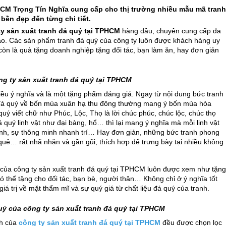
CM Trọng Tín Nghĩa cung cấp cho thị trường nhiều mẫu mã tranh
bền đẹp đến từng chi tiết.
ty sản xuất tranh đá quý tại TPHCM
hàng đầu, chuyên cung cấp đa
o. Các sản phẩm tranh đá quý của công ty luôn được khách hàng uy
còn là quà tặng doanh nghiệp tặng đối tác, bạn làm ăn, hay đơn giản
g ty sản xuất tranh đá quý tại TPHCM
ều ý nghĩa và là một tặng phẩm đáng giá. Ngay từ nội dung bức tranh
h đá quý về bốn mùa xuân hạ thu đông thường mang ý bốn mùa hòa
uý viết chữ như Phúc, Lộc, Thọ là lời chúc phúc, chúc lộc, chúc thọ
quý linh vật như đại bàng, hổ… thì lại mang ý nghĩa mà mỗi linh vật
nh, sự thông minh nhanh trí… Hay đơn giản, những bức tranh phong
quê… rất nhã nhặn và gần gũi, thích hợp để trưng bày tại nhiều không
 của công ty sản xuất tranh đá quý tại TPHCM luôn được xem như tặng
ó thể tặng cho đối tác, bạn bè, người thân… Không chỉ ở ý nghĩa tốt
iá trị về mặt thẩm mĩ và sự quý giá từ chất liệu đá quý của tranh.
quý của công ty sản xuất tranh đá quý tại TPHCM
nh của
công ty sản xuất tranh đá quý tại TPHCM
đều được chọn lọc