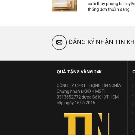
cưới thay phong bì truyề
thống đơn thuần đang...
ĐĂNG KÝ NHẬN TIN KH
QUÀ TẶNG VÀNG 24K
C
CÔNG TY CPĐT TRỌNG TÍN NGHĨA-
Chứng nhận ĐKKD + MST:
0313652772 được Sở KHĐT HCM
cấp ngày 16/2/2016.