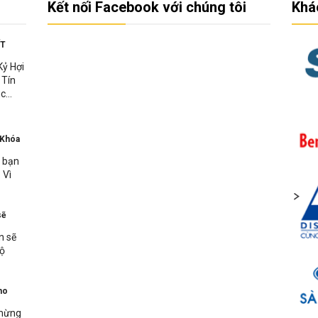
Kết nối Facebook với chúng tôi
Khá
ẾT
Kỷ Hợi
 Tín
c...
 Khóa
n bạn
 Vì
sẽ
n sẽ
bộ
ho
 mừng