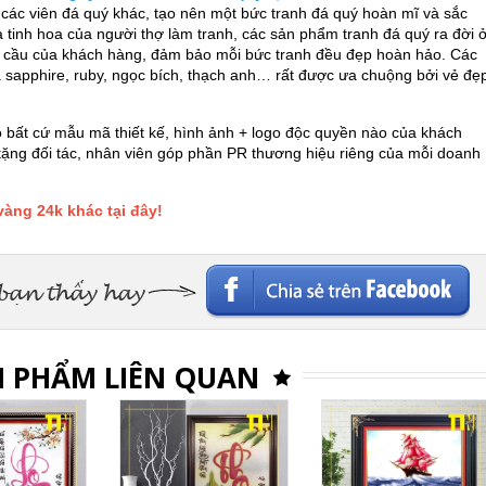
i các viên đá quý khác, tạo nên một bức tranh đá quý hoàn mĩ và sắc
và tinh hoa của người thợ làm tranh, các sản phẩm tranh đá quý ra đời 
u cầu của khách hàng, đảm bảo mỗi bức tranh đều đẹp hoàn hảo. Các
 sapphire, ruby, ngọc bích, thạch anh… rất được ưa chuộng bởi vẻ đẹ
o bất cứ mẫu mã thiết kế, hình ảnh + logo độc quyền nào của khách
tặng đối tác, nhân viên góp phần PR thương hiệu riêng của mỗi doanh
àng 24k khác tại đây!
Facebook
 PHẨM LIÊN QUAN