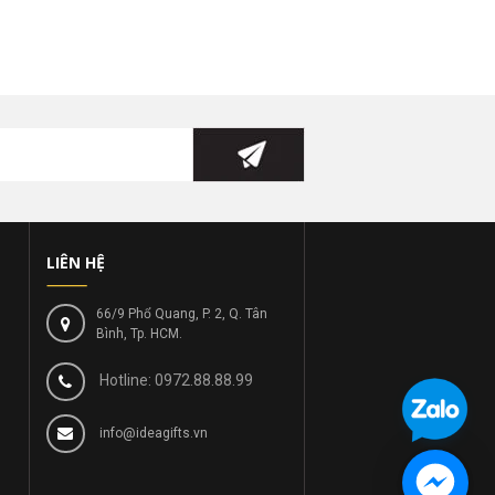
LIÊN HỆ
66/9 Phổ Quang, P. 2, Q. Tân
Bình, Tp. HCM.
Hotline: 0972.88.88.99
info@ideagifts.vn