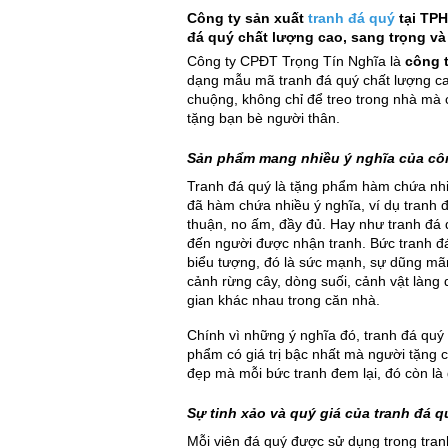
Công ty sản xuất
tranh đá quý
tại TPH
đá quý chất lượng cao, sang trọng và 
Công ty CPĐT Trọng Tín Nghĩa là
công 
dạng mẫu mã tranh đá quý chất lượng ca
chuộng, không chỉ để treo trong nhà mà 
tặng bạn bè người thân.
Sản phẩm mang nhiều ý nghĩa của côn
Tranh đá quý là tặng phẩm hàm chứa nhi
đã hàm chứa nhiều ý nghĩa, ví dụ tran
thuận, no ấm, đầy đủ. Hay như tranh đá q
đến người được nhận tranh. Bức tranh đá 
biểu tượng, đó là sức mạnh, sự dũng mã
cảnh rừng cây, dòng suối, cảnh vật làng 
gian khác nhau trong căn nhà.
Chính vì những ý nghĩa đó, tranh đá quý
phẩm có giá trị bậc nhất mà người tặng c
đẹp mà mỗi bức tranh đem lại, đó còn là g
Sự tinh xảo và quý giá của tranh đá 
Mỗi viên đá quý được sử dụng trong tra