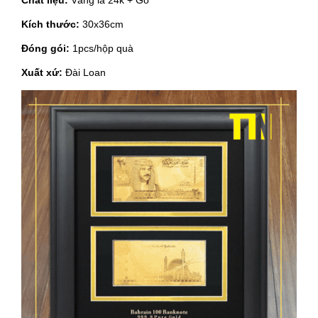
Chất liệu:
Vàng lá 24k + Gỗ
Kích thước:
30x36cm
Đóng gói:
1pcs/hộp quà
Xuất xứ:
Đài Loan