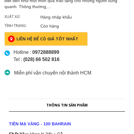
biết đến như một món quà trao tặng cho những người xung
quanh. Thông thường,...
XUẤT XỨ:
Hàng nhập khẩu
TÌNH TRẠNG:
Còn hàng
LIÊN HỆ ĐỂ CÓ GIÁ TỐT NHẤT
Hotline :
0972888899
Tel :
(028) 66 502 816
Miễn phí vận chuyển nội thành HCM
THÔNG TIN SẢN PHẨM
TIỀN MẠ VÀNG - 100 BAHRAIN