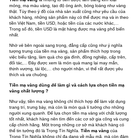
mỏng, mạ màu vàng, tạo độ óng ánh, bóng loáng như vàng
thật. Tùy theo ý đồ của nhà sản xuất cũng như yêu cầu của
khách hàng, những sản phẩm này có thể được mạ và in theo
tiền Việt Nam, tiền USD, hoặc tiền của các nước khác,...
Trong số đó, tiền USD là mặt hàng được mạ vàng phổ biến
nhất.
Nhờ vẻ bên ngoài sang trọng, đẳng cấp cũng như ý nghĩa
tượng trưng của tiền mạ vàng, sản phẩm thích hợp trong
việc biếu tặng, làm quà cho gia đình, đồng nghiệp, cấp trên,
đối tác,... Đây được xem là món quà mang lại may mắn,
thịnh vượng, tài lộc,... cho người nhận, vì thế rất được yêu
thích và ưa chuộng.
Tiền mạ vàng dùng để làm gì và cách lựa chọn tiền mạ
vàng chất lượng ?
Như vậy, tiền mạ vàng không chỉ thích hợp để làm vật dụng
trang trí, trưng bày, mà còn là món quà lí tưởng cho những
người xung quanh. Để lựa chọn tiền mạ vàng với chất lượng
tốt nhất, khách hàng nên tìm đến các cơ sở gia công và cung
cấp chính hãng. Một trong những cơ sở mà khách hàng có
thể tin tưởng đó là Trọng Tín Nghĩa.
Tiền mạ vàng
của
Trọng Tín Nghĩa không chỉ đa dạng về mẫu mã, mà còn đảm