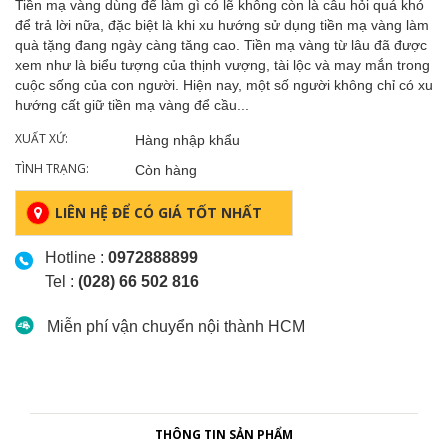
Tiền mạ vàng dùng để làm gì có lẽ không còn là câu hỏi quá khó
để trả lời nữa, đặc biệt là khi xu hướng sử dụng tiền mạ vàng làm
quà tặng đang ngày càng tăng cao. Tiền mạ vàng từ lâu đã được
xem như là biểu tượng của thịnh vượng, tài lộc và may mắn trong
cuộc sống của con người. Hiện nay, một số người không chỉ có xu
hướng cất giữ tiền mạ vàng để cầu...
XUẤT XỨ:
Hàng nhập khẩu
TÌNH TRẠNG:
Còn hàng
LIÊN HỆ ĐỂ CÓ GIÁ TỐT NHẤT
Hotline :
0972888899
Tel :
(028) 66 502 816
Miễn phí vận chuyển nội thành HCM
THÔNG TIN SẢN PHẨM