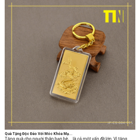
Quà Tặng Độc Đáo Với Móc Khóa Mạ...
Tặng quà cho người thân bạn bè,… là cả một vấn đề lớn. Vì tặng...