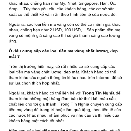
khác nhau, chẳng hạn như Mỹ, Nhật, Singapore, Hàn, Úc,
Arap ... Tùy theo yêu cầu của khách hàng, các cơ sở sản
xuất có thể thiết kế và in ấn theo hình tiền tệ của nước đó.
Ngoài ra, các loại tiền mạ vàng còn có thể có mệnh giá khác
nhau, chẳng hạn như 2 USD, 100 USD,... Sản phẩm tiền mạ
vàng có mệnh giá càng cao thì có giá thành càng cao tương
ứng.
Ở đâu cung cấp các loại tiền mạ vàng chất lượng, đẹp
mắt ?
Trên thị trường hiện nay, có rất nhiều cơ sở cung cấp các
loại tiền mạ vàng chất lượng, đẹp mắt. Khách hàng có thể
tham khảo các nguồn thông tin khác nhau trên Internet để có
sự lựa chọn thích hợp nhất.
Ngoài ra, khách hàng có thể liên hệ với
Trọng Tín Nghĩa
để
tham khảo những mặt hàng đảm bảo từ thiết kế, màu sắc,
chất liệu cho tới giá thành. Trọng Tín Nghĩa chuyên cung cấp
tiền mạ vàng để trang trí hoặc làm quà tặng, theo tiền tệ của
các nước khác nhau, nhằm phục vụ nhu cầu và thị hiếu của
khách hàng một cách tốt nhất.
Hiện nay, các loại
tiền mạ vàng
đang được cung cấp với số