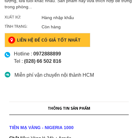
tượng, lứa tuổi khác nhau. Sản phẩm này vừa thích hợp để trưng
trong phòng...
XUẤT XỨ:
Hàng nhập khẩu
TÌNH TRẠNG:
Còn hàng
LIÊN HỆ ĐỂ CÓ GIÁ TỐT NHẤT
Hotline :
0972888899
Tel :
(028) 66 502 816
Miễn phí vận chuyển nội thành HCM
THÔNG TIN SẢN PHẨM
TIỀN MẠ VÀNG - NIGERIA 1000