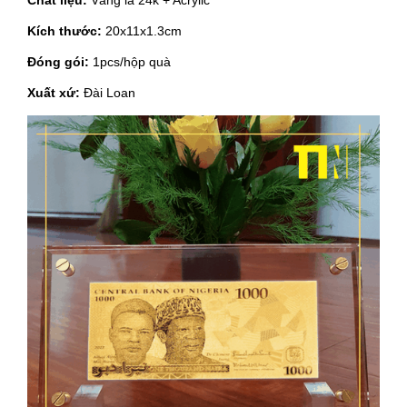
Chất liệu:
Vàng lá 24k + Acrylic
Kích thước:
20x11x1.3cm
Đóng gói:
1pcs/hộp quà
Xuất xứ:
Đài Loan