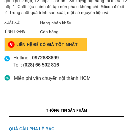
gói: 1pcs / hộp; 12 hộp/ 1 carton - Số lượng đặt hàng tối thiểu: 12
hộp 1. Chất liệu chính để tạo nên phale không chì: Silicon điôxít
2. Trong suốt quá trình sản xuất, một số nguyên liệu và...
XUẤT XỨ:
Hàng nhập khẩu
TÌNH TRẠNG:
Còn hàng
LIÊN HỆ ĐỂ CÓ GIÁ TỐT NHẤT
Hotline :
0972888899
Tel :
(028) 66 502 816
Miễn phí vận chuyển nội thành HCM
THÔNG TIN SẢN PHẨM
QUẢ CẦU PHA LÊ BẠC