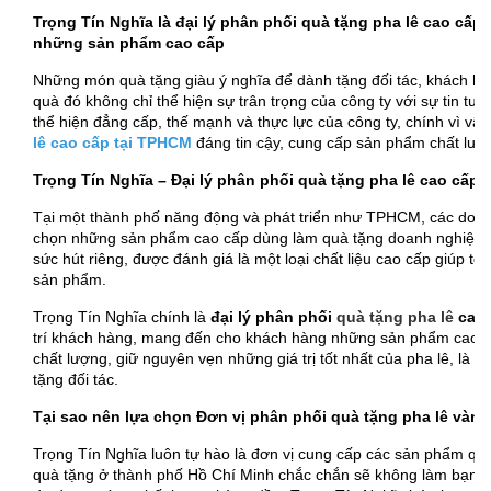
Trọng Tín Nghĩa là đại lý phân phối quà tặng pha lê cao cấ
những sản phẩm cao cấp
Những món quà tặng giàu ý nghĩa để dành tặng đối tác, khách hà
quà đó không chỉ thể hiện sự trân trọng của công ty với sự tin tư
thể hiện đẳng cấp, thế mạnh và thực lực của công ty, chính vì vậy
lê cao cấp tại TPHCM
đáng tin cậy, cung cấp sản phẩm chất lượn
Trọng Tín Nghĩa – Đại lý phân phối quà tặng pha lê cao cấ
Tại một thành phố năng động và phát triển như TPHCM, các doan
chọn những sản phẩm cao cấp dùng làm quà tặng doanh nghiệp, tất
sức hút riêng, được đánh giá là một loại chất liệu cao cấp giúp 
sản phẩm.
Trọng Tín Nghĩa chính là
đại lý phân phối
quà tặng pha lê
cao 
trí khách hàng, mang đến cho khách hàng những sản phẩm cao cấ
chất lượng, giữ nguyên vẹn những giá trị tốt nhất của pha lê, là 
tặng đối tác.
Tại sao nên lựa chọn Đơn vị phân phối quà tặng pha lê vàng
Trọng Tín Nghĩa luôn tự hào là đơn vị cung cấp các sản phẩm quà 
quà tặng ở thành phố Hồ Chí Minh chắc chắn sẽ không làm bạn th