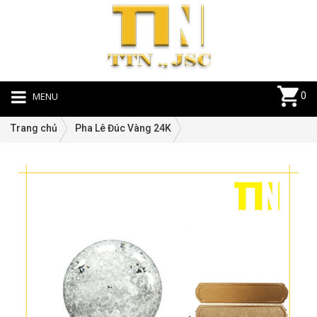
MENU
0
Trang chủ
Pha Lê Đúc Vàng 24K