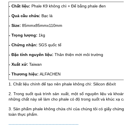
- Chất liệu:
Phale K9 không chì + Đế bằng phale đen
- Quả cầu chứa:
Bạc lá
-
- Size:
85mmx85mmx110mm
-
Trọng lượng:
1kg
- Chứng nhận:
SGS quốc tế
-
- Đặc tính nguyên liệu:
Thân thiện mới môi trường
-
- Xuất xứ:
Taiwan
-
- Thương hiệu:
ALFACHEN
1. Chất liệu chính để tạo nên phale không chì: Silicon điôxít
2. Trong suốt quá trình sản xuất, một số nguyên liệu và khoáng ch
những chất này sẽ làm cho phale có độ trong suốt và khúc xạ cao 
3. Sản phẩm phale không chứa chì của chúng tôi có giấy chứng 
toàn thực phẩm.
-------------------------------------------------