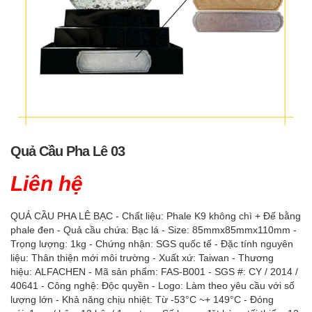
Quả Cầu Pha Lê 03
Liên hệ
QUẢ CẦU PHA LÊ BẠC - Chất liệu: Phale K9 không chì + Đế bằng
phale đen - Quả cầu chứa: Bạc lá - Size: 85mmx85mmx110mm -
Trọng lượng: 1kg - Chứng nhận: SGS quốc tế - Đặc tính nguyên
liệu: Thân thiện mới môi trường - Xuất xứ: Taiwan - Thương
hiệu: ALFACHEN - Mã sản phẩm: FAS-B001 - SGS #: CY / 2014 /
40641 - Công nghệ: Độc quyền - Logo: Làm theo yêu cầu với số
lượng lớn - Khả năng chịu nhiệt: Từ -53°C ~+ 149°C - Đóng