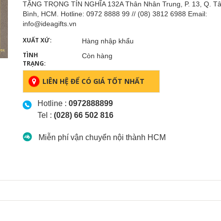
TẶNG TRỌNG TÍN NGHĨA 132A Thân Nhân Trung, P. 13, Q. T
Bình, HCM. Hotline: 0972 8888 99 // (08) 3812 6988 Email:
info@ideagifts.vn
XUẤT XỨ:
Hàng nhập khẩu
TÌNH
Còn hàng
TRẠNG:
LIÊN HỆ ĐỂ CÓ GIÁ TỐT NHẤT
Hotline :
0972888899
Tel :
(028) 66 502 816
Miễn phí vận chuyển nội thành HCM