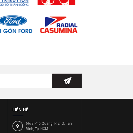
LIÊN HỆ
66/9 Phổ Quang, P. 2, Q. Tân
Bình, Tp. HCM.