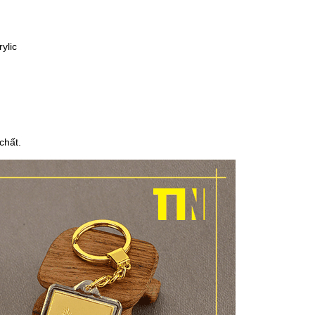
ylic
chất.