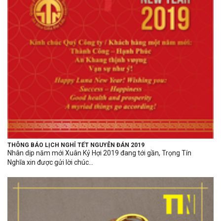
THÔNG BÁO LỊCH NGHỈ TẾT NGUYÊN ĐÁN 2019
Nhân dịp năm mới Xuân Kỷ Hợi 2019 đang tới gần, Trọng Tín
Nghĩa xin được gửi lời chúc...