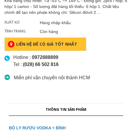
Khả năng chịu nhiệt: Từ -53°C ~+ 149°C - Đóng gói: 2pcs / hộp; 6
hộp/ 1 carton - Số lượng đặt hàng tối thiểu: 6 hộp 1. Chất liệu
chính để tạo nên phale không chì: Silicon điôxít 2....
XUẤT XỨ:
Hàng nhập khẩu
TÌNH TRẠNG:
Còn hàng
LIÊN HỆ ĐỂ CÓ GIÁ TỐT NHẤT
Hotline :
0972888899
Tel :
(028) 66 502 816
Miễn phí vận chuyển nội thành HCM
THÔNG TIN SẢN PHẨM
BỘ LY RƯỢU VODKA + BÌNH