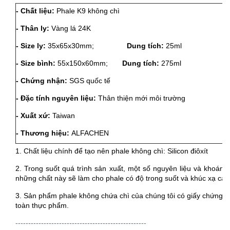
- Chất liệu:
Phale K9 không chì
-
- Thân ly:
Vàng lá 24K
-
- Size ly:
35x65x30mm;
Dung tích:
25ml
-
- Size bình:
55x150x60mm;
Dung tích:
275ml
-
- Chứng nhận:
SGS quốc tế
-
- Đặc tính nguyên liệu:
Thân thiện mới môi trường
-
- Xuất xứ:
Taiwan
-
- Thương hiệu:
ALFACHEN
1. Chất liệu chính để tạo nên phale không chì: Silicon điôxít
2. Trong suốt quá trình sản xuất, một số nguyên liệu và khoáng ch
những chất này sẽ làm cho phale có độ trong suốt và khúc xạ cao 
3. Sản phẩm phale không chứa chì của chúng tôi có giấy chứng 
toàn thực phẩm.
---------------------------------------------------