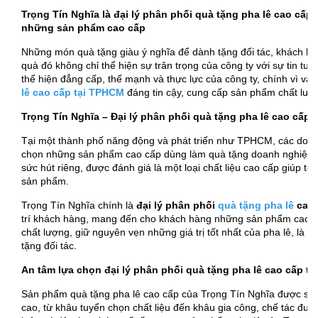
Trọng Tín Nghĩa là đại lý phân phối quà tặng pha lê cao cấ
những sản phẩm cao cấp
Những món quà tặng giàu ý nghĩa để dành tặng đối tác, khách hà
quà đó không chỉ thể hiện sự trân trọng của công ty với sự tin tư
thể hiện đẳng cấp, thế mạnh và thực lực của công ty, chính vì vậy
lê cao cấp tại TPHCM
đáng tin cậy, cung cấp sản phẩm chất lượn
Trọng Tín Nghĩa – Đại lý phân phối quà tặng pha lê cao cấ
Tại một thành phố năng động và phát triển như TPHCM, các doan
chọn những sản phẩm cao cấp dùng làm quà tặng doanh nghiệp, tất
sức hút riêng, được đánh giá là một loại chất liệu cao cấp giúp 
sản phẩm.
Trọng Tín Nghĩa chính là
đại lý phân phối
quà tặng pha lê
cao 
trí khách hàng, mang đến cho khách hàng những sản phẩm cao cấ
chất lượng, giữ nguyên vẹn những giá trị tốt nhất của pha lê, là 
tặng đối tác.
An tâm lựa chọn đại lý phân phối quà tặng pha lê cao cấp tạ
Sản phẩm quà tặng pha lê cao cấp của Trọng Tín Nghĩa được sản 
cao, từ khâu tuyển chọn chất liệu đến khâu gia công, chế tác được