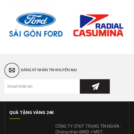
ĐĂNG KÝ NHẬN TIN KHUYẾN MẠI
QUÀ TẶNG VÀNG 24K
CÔNG TY CPĐT TRỌNG TÍN NGHĨA-
Chứng nhận ĐKKD + MST: