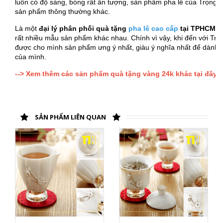
luôn có độ sáng, bóng rất ấn tượng, sản phẩm pha lê của Trọng tín
sản phẩm thông thường khác.
Là một
đại lý phân phối quà tặng
pha lê cao cấp
tại TPHCM
nổ
rất nhiều mẫu sản phẩm khác nhau. Chính vì vậy, khi đến với Tr
được cho mình sản phẩm ưng ý nhất, giàu ý nghĩa nhất để dành t
của mình.
--> Xem thêm các sản phẩm quà tặng vàng 24k khác tại đây!
SẢN PHẨM LIÊN QUAN