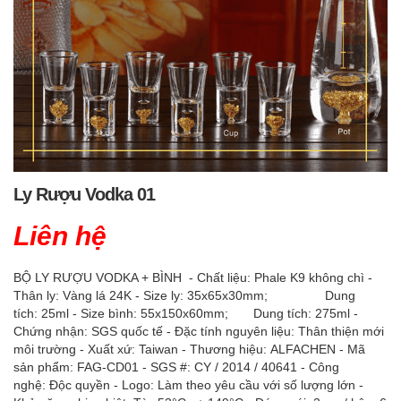
Ly Rượu Vodka 01
Liên hệ
BỘ LY RƯỢU VODKA + BÌNH - Chất liệu: Phale K9 không chì -
Thân ly: Vàng lá 24K - Size ly: 35x65x30mm; Dung
tích: 25ml - Size bình: 55x150x60mm; Dung tích: 275ml -
Chứng nhận: SGS quốc tế - Đặc tính nguyên liệu: Thân thiện mới
môi trường - Xuất xứ: Taiwan - Thương hiệu: ALFACHEN - Mã
sản phẩm: FAG-CD01 - SGS #: CY / 2014 / 40641 - Công
nghệ: Độc quyền - Logo: Làm theo yêu cầu với số lượng lớn -