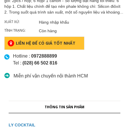
gói: 2pcs / hộp; 6 hộp/ 1 carton - Số lượng đặt hàng tối thiểu: 6
hộp 1. Chất liệu chính để tạo nên phale không chì: Silicon điôxít
2. Trong suốt quá trình sản xuất, một số nguyên liệu và khoáng...
XUẤT XỨ:
Hàng nhập khẩu
TÌNH TRẠNG:
Còn hàng
LIÊN HỆ ĐỂ CÓ GIÁ TỐT NHẤT
Hotline :
0972888899
Tel :
(028) 66 502 816
Miễn phí vận chuyển nội thành HCM
THÔNG TIN SẢN PHẨM
LY COCKTAIL