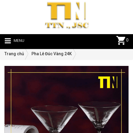
MENU
0
Trang chủ
Pha Lê Đúc Vàng 24K