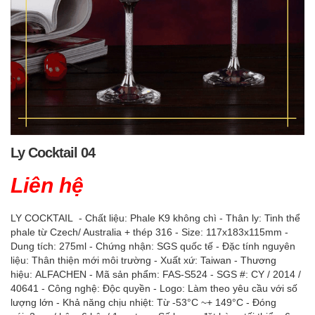
Ly Cocktail 04
Liên hệ
LY COCKTAIL - Chất liệu: Phale K9 không chì - Thân ly: Tinh thể
phale từ Czech/ Australia + thép 316 - Size: 117x183x115mm -
Dung tích: 275ml - Chứng nhận: SGS quốc tế - Đặc tính nguyên
liệu: Thân thiện mới môi trường - Xuất xứ: Taiwan - Thương
hiệu: ALFACHEN - Mã sản phẩm: FAS-S524 - SGS #: CY / 2014 /
40641 - Công nghệ: Độc quyền - Logo: Làm theo yêu cầu với số
lượng lớn - Khả năng chịu nhiệt: Từ -53°C ~+ 149°C - Đóng