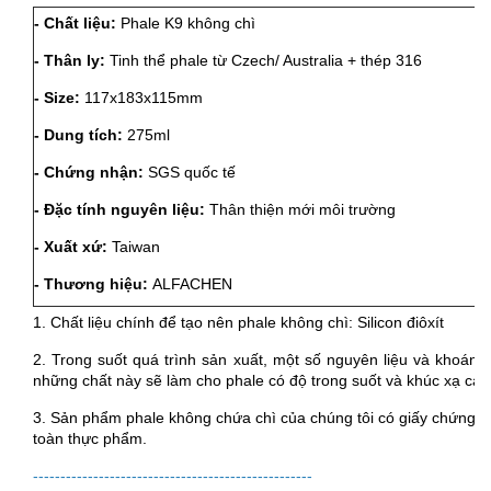
- Chất liệu:
Phale K9 không chì
- Thân ly:
Tinh thể phale từ Czech/ Australia + thép 316
- Size:
117x183x115mm
-
Dung tích:
275ml
- Chứng nhận:
SGS quốc tế
- Đặc tính nguyên liệu:
Thân thiện mới môi trường
- Xuất xứ:
Taiwan
- Thương hiệu:
ALFACHEN
1. Chất liệu chính để tạo nên phale không chì: Silicon điôxít
2. Trong suốt quá trình sản xuất, một số nguyên liệu và khoáng ch
những chất này sẽ làm cho phale có độ trong suốt và khúc xạ cao 
3. Sản phẩm phale không chứa chì của chúng tôi có giấy chứng 
toàn thực phẩm.
---------------------------------------------------