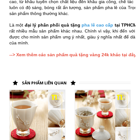
cao, từ khâu tuyển chọn chất liệu đến khâu gia công, chế tác đ
luôn có độ sáng, bóng rất ấn tượng, sản phẩm pha lê của Trọng t
sản phẩm thông thường khác.
Là một
đại lý phân phối quà tặng
pha lê cao cấp
tại TPHCM
n
rất nhiều mẫu sản phẩm khác nhau. Chính vì vậy, khi đến với 
được cho mình sản phẩm ưng ý nhất, giàu ý nghĩa nhất để dành
của mình.
--> Xem thêm các sản phẩm quà tặng vàng 24k khác tại đây!
SẢN PHẨM LIÊN QUAN