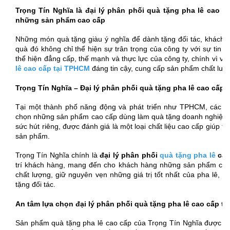
Trọng Tín Nghĩa là đại lý phân phối quà tặng pha lê cao 
những sản phẩm cao cấp
Những món quà tặng giàu ý nghĩa để dành tặng đối tác, khách h
quà đó không chỉ thể hiện sự trân trọng của công ty với sự tin 
thể hiện đẳng cấp, thế mạnh và thực lực của công ty, chính vì vậ
lê cao cấp tại TPHCM
đáng tin cậy, cung cấp sản phẩm chất lượn
Trọng Tín Nghĩa – Đại lý phân phối quà tặng pha lê cao cấ
Tại một thành phố năng động và phát triển như TPHCM, các do
chọn những sản phẩm cao cấp dùng làm quà tặng doanh nghiệp, tất
sức hút riêng, được đánh giá là một loại chất liệu cao cấp giúp 
sản phẩm.
Trọng Tín Nghĩa chính là
đại lý phân phối
quà tặng pha lê
cao
trí khách hàng, mang đến cho khách hàng những sản phẩm cao 
chất lượng, giữ nguyên vẹn những giá trị tốt nhất của pha lê, 
tặng đối tác.
An tâm lựa chọn đại lý phân phối quà tặng pha lê cao cấp tạ
Sản phẩm quà tặng pha lê cao cấp của Trọng Tín Nghĩa được sản