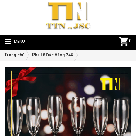
MENU
0
Trang chủ
Pha Lê Đúc Vàng 24K