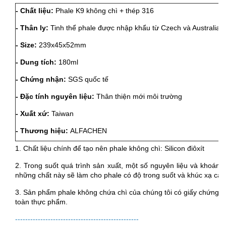
- Chất liệu:
Phale K9 không chì + thép 316
- Thân ly:
Tinh thể phale được nhập khẩu từ Czech và Australia
- Size:
239x45x52mm
- Dung tích:
180ml
- Chứng nhận:
SGS quốc tế
- Đặc tính nguyên liệu:
Thân thiện mới môi trường
- Xuất xứ:
Taiwan
- Thương hiệu:
ALFACHEN
1. Chất liệu chính để tạo nên phale không chì: Silicon điôxít
2. Trong suốt quá trình sản xuất, một số nguyên liệu và khoáng ch
những chất này sẽ làm cho phale có độ trong suốt và khúc xạ cao 
3. Sản phẩm phale không chứa chì của chúng tôi có giấy chứng 
toàn thực phẩm.
-------------------------------------------------