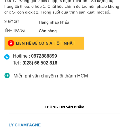
149°C - Đóng gói: 2pcs / hộp; 6 hộp/ 1 carton - Số lượng đặt
hàng tối thiểu: 6 hộp 1. Chất liệu chính để tạo nên phale không
chì: Silicon điôxít 2. Trong suốt quá trình sản xuất, một số...
XUẤT XỨ:
Hàng nhập khẩu
TÌNH TRẠNG:
Còn hàng
LIÊN HỆ ĐỂ CÓ GIÁ TỐT NHẤT
Hotline :
0972888899
Tel :
(028) 66 502 816
Miễn phí vận chuyển nội thành HCM
THÔNG TIN SẢN PHẨM
LY CHAMPAGNE