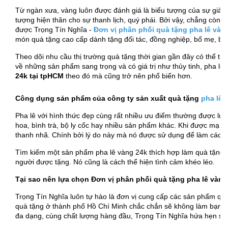
Từ ngàn xưa, vàng luôn được đánh giá là biểu tượng của sự giàu s
tượng hiện thân cho sự thanh lịch, quý phái. Bởi vậy, chẳng còn g
được Trọng Tín Nghĩa -
Đơn vị phân phối quà tặng pha lê vàn
món quà tặng cao cấp dành tặng đối tác, đồng nghiệp, bố mẹ, bạn
Theo dõi nhu cầu thị trường quà tặng thời gian gần đây có thể t
về những sản phẩm sang trọng và có giá trị như thủy tinh, pha lê,
24k tại tpHCM
theo đó mà cũng trở nên phổ biến hơn.
Công dụng sản phẩm của công ty sản xuất quà tặng
pha lê 
Pha lê với hình thức đẹp cùng rất nhiều ưu điểm thường được lựa 
hoa, bình trà, bộ ly cốc hay nhiều sản phẩm khác. Khi được mạ và
thanh nhã. Chính bởi lý do này mà nó được sử dụng để làm các vậ
Tìm kiếm một sản phẩm pha lê vàng 24k thích hợp làm quà tặng 
người được tặng. Nó cũng là cách thể hiện tình cảm khéo léo.
Tại sao nên lựa chọn Đơn vị phân phối quà tặng pha lê vàng
Trọng Tín Nghĩa luôn tự hào là đơn vị cung cấp các sản phẩm quà 
quà tặng ở thành phố Hồ Chí Minh chắc chắn sẽ không làm bạn th
đa dạng, cùng chất lượng hàng đầu, Trọng Tín Nghĩa hứa hẹn sẽ là