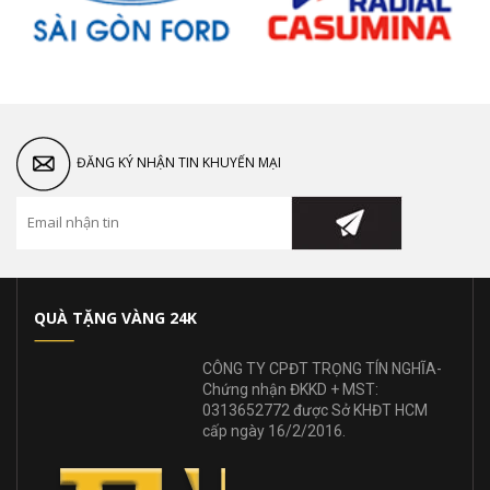
ĐĂNG KÝ NHẬN TIN KHUYẾN MẠI
QUÀ TẶNG VÀNG 24K
CÔNG TY CPĐT TRỌNG TÍN NGHĨA-
Chứng nhận ĐKKD + MST:
0313652772 được Sở KHĐT HCM
cấp ngày 16/2/2016.