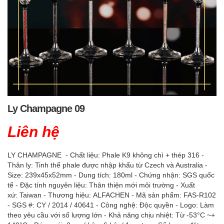
Ly Champagne 09
Liên hệ
LY CHAMPAGNE - Chất liệu: Phale K9 không chì + thép 316 -
Thân ly: Tinh thể phale được nhập khẩu từ Czech và Australia -
Size: 239x45x52mm - Dung tích: 180ml - Chứng nhận: SGS quốc
tế - Đặc tính nguyên liệu: Thân thiện mới môi trường - Xuất
xứ: Taiwan - Thương hiệu: ALFACHEN - Mã sản phẩm: FAS-R102
- SGS #: CY / 2014 / 40641 - Công nghệ: Độc quyền - Logo: Làm
theo yêu cầu với số lượng lớn - Khả năng chịu nhiệt: Từ -53°C ~+