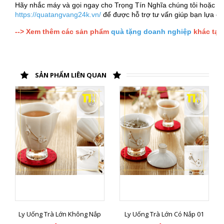
Hãy nhắc máy và gọi ngay cho Trọng Tín Nghĩa chúng tôi hoặc kh
https://quatangvang24k.vn/
để được hỗ trợ tư vấn giúp bạn lựa 
--> Xem thêm các sản phẩm
quà tặng doanh nghiệp
khác tại 
SẢN PHẨM LIÊN QUAN
Ly Uống Trà Lớn Không Nắp
Ly Uống Trà Lớn Có Nắp 01