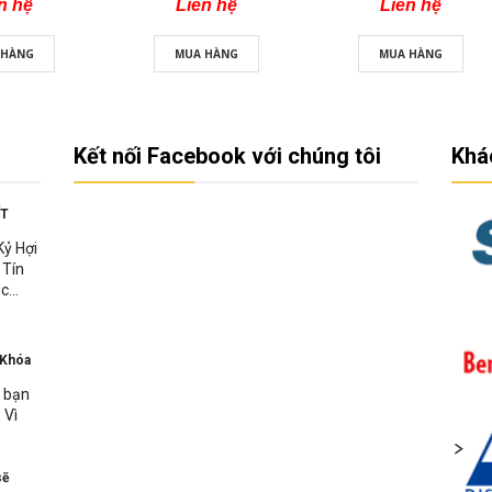
n hệ
Liên hệ
Liên hệ
 HÀNG
MUA HÀNG
MUA HÀNG
Kết nối Facebook với chúng tôi
Khá
ẾT
Kỷ Hợi
 Tín
c...
 Khóa
n bạn
 Vì
sẽ