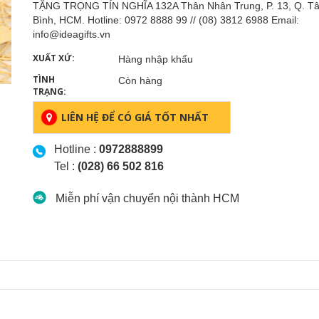
TẶNG TRỌNG TÍN NGHĨA 132A Thân Nhân Trung, P. 13, Q. T
Bình, HCM. Hotline: 0972 8888 99 // (08) 3812 6988 Email:
info@ideagifts.vn
XUẤT XỨ:
Hàng nhập khẩu
TÌNH
Còn hàng
TRẠNG:
LIÊN HỆ ĐỂ CÓ GIÁ TỐT NHẤT
Hotline :
0972888899
Tel :
(028) 66 502 816
Miễn phí vận chuyển nội thành HCM