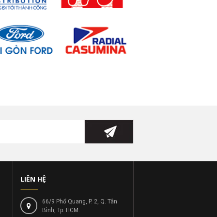
LIÊN HỆ
66/9 Phổ Quang, P. 2, Q. Tân
Bình, Tp. HCM.