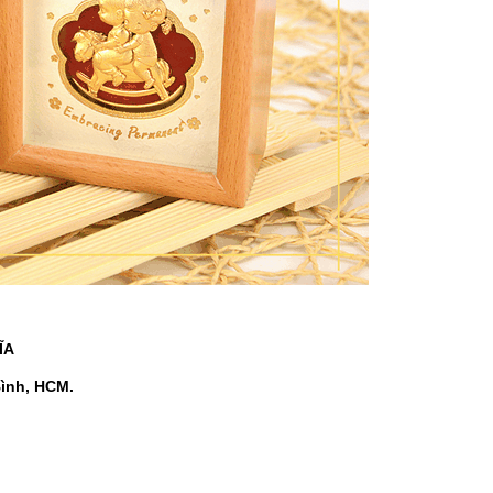
ĨA
Bình, HCM.