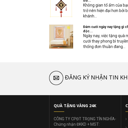
trở...
Không gian tổ ấm của bạ
trở nên hiện đại hơn bởi 
khánh...
Đám cưới ngày nay tặng gì c
độc...
Ngày nay, việc tặng quà
cưới thay phong bì truyề
thống đơn thuần đang...
ĐĂNG KÝ NHẬN TIN KH
QUÀ TẶNG VÀNG 24K
C
CÔNG TY CPĐT TRỌNG TÍN NGHĨA-
Chứng nhận ĐKKD + MST: