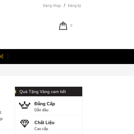
/
Đăng nhập
Đăng ký
0
HỆ
Quà Tặng Vàng cam kết
Đẳng Cấp
Dẫn đầu
K
ộp
Chất Liệu
Cao cấp