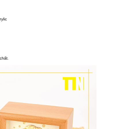
ylic
chất.