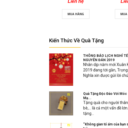
Liên hệ
Liê
MUA HÀNG
MUA
Kiến Thức Về Quà Tặng
THÔNG BÁO LỊCH NGHỈ T
NGUYÊN ĐÁN 2019
Nhân dịp năm mới Xuân 
2019 đang tới gần, Trọng
Nghĩa xin được gửi lời chú
Quà Tặng Độc Đáo Với Móc
Mạ...
Tặng quà cho người thâ
bè,… là cả một vấn đề lớn.
tặng...
“Không gian tổ ấm của bạn 