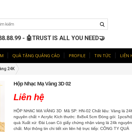
88.88.99 - 🤖TRUST IS ALL YOU NEED🤝
ẨM
QUÀ TẶNG QUẢNG CÁO
PROFILE
TIN TỨC
LIÊN 
àng 24K
Hộp Nhạc Mạ Vàng 3D 02
Liên hệ
HỘP NHẠC MẠ VÀNG 3D Mã SP: HN-02 Chất liệu: Vàng lá 24
nguyên chất + Acrylic Kích thước: 8x8x4.5cm Đóng gói: 1pcs/h
quà Xuất xứ: Đài Loan Có giấy chứng nhận vàng lá 24k nguyên
chất. Mọi thông tin chi tiết xin liên hệ trực tiếp: CÔNG TY QUÀ