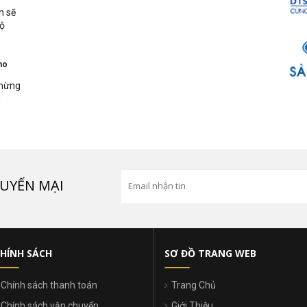
n sẽ
bộ
ho
 mừng
n
UYẾN MẠI
HÍNH SÁCH
SƠ ĐỒ TRANG WEB
Chính sách thanh toán
Trang Chủ
Chính sách vận chuyển
Giới Thiệu