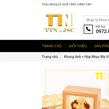
Chào Mừng tới QUÀ TẶNG VÀNG 24K !
Hỗ trợ
0972.
TRANG CHỦ
GIỚI THIỆU
SẢN PH
Trang chủ
Khung Ảnh + Hộp Nhạc Mạ V