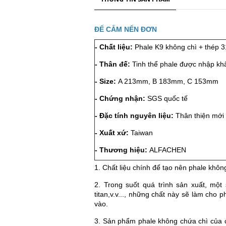
ĐẾ CẮM NẾN ĐƠN
- Chất liệu:
Phale K9 không chì + thép 
- Thân đế:
Tinh thể phale được nhập khẩ
- Size:
A 213mm, B 183mm, C 153mm
- Chứng nhận:
SGS quốc tế
- Đặc tính nguyên liệu:
Thân thiện mới
- Xuất xứ:
Taiwan
- Thương hiệu:
ALFACHEN
1. Chất liệu chính để tạo nên phale không 
2. Trong suốt quá trình sản xuất, một
titan,v.v..., những chất này sẽ làm cho 
vào.
3. Sản phẩm phale không chứa chì của 