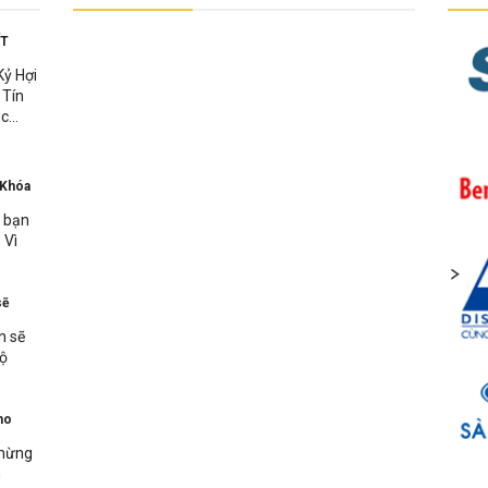
ẾT
Kỷ Hợi
 Tín
c...
 Khóa
n bạn
 Vì
sẽ
n sẽ
bộ
ho
 mừng
n