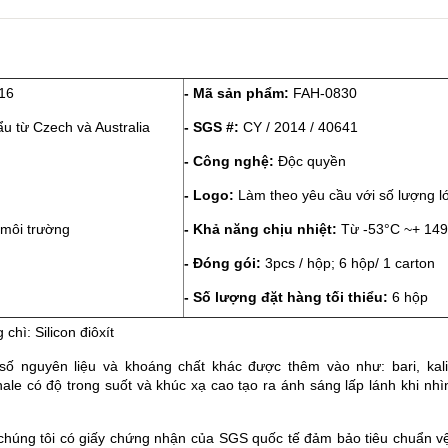
316
- Mã sản phẩm:
FAH-0830
u từ Czech và Australia
- SGS #:
CY / 2014 / 40641
- Công nghệ:
Độc quyền
- Logo:
Làm theo yêu cầu với số lượng l
 môi trường
- Khả năng chịu nhiệt:
Từ -53°C ~+ 14
- Đóng gói:
3pcs / hộp; 6 hộp/ 1 carton
- Số lượng đặt hàng tối thiểu:
6 hộp
chì: Silicon điôxít
 số nguyên liệu và khoáng chất khác được thêm vào như: bari, kali
phale có độ trong suốt và khúc xạ cao tạo ra ánh sáng lấp lánh khi nhì
chúng tôi có giấy chứng nhận của SGS quốc tế đảm bảo tiêu chuẩn v