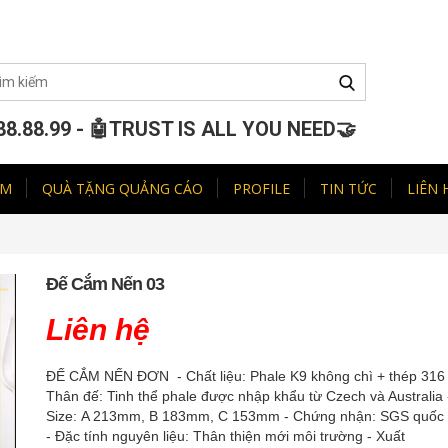
88.88.99 - 🤖TRUST IS ALL YOU NEED🤝
ẨM
QUÀ TẶNG QUẢNG CÁO
PROFILE
TIN TỨC
LIÊN 
Đế Cắm Nến 03
Liên hệ
ĐẾ CẮM NẾN ĐƠN - Chất liệu: Phale K9 không chì + thép 316 
Thân đế: Tinh thể phale được nhập khẩu từ Czech và Australia 
Size: A 213mm, B 183mm, C 153mm - Chứng nhận: SGS quốc 
- Đặc tính nguyên liệu: Thân thiện mới môi trường - Xuất