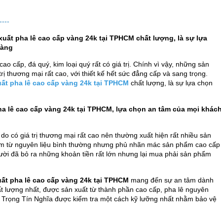
----
xuất pha lê cao cấp vàng 24k tại TPHCM chất lượng, là sự lựa
hàng
o cấp, đá quý, kim loại quý rất có giá trị. Chính vì vậy, những sản
rị thương mại rất cao, với thiết kế hết sức đẳng cấp và sang trọng.
uất pha lê cao cấp vàng 24k tại TPHCM
chất lượng, là sự lựa chọn
ha lê cao cấp vàng 24k tại TPHCM, lựa chọn an tâm của mọi khác
o có giá trị thương mại rất cao nên thường xuất hiện rất nhiều sản
àm từ nguyên liệu bình thường nhưng phủ nhãn mác sản phẩm cao cấp
ời đã bỏ ra những khoản tiền rất lớn nhưng lại mua phải sản phẩm
uất pha lê cao cấp vàng 24k tại TPHCM
mang đến sự an tâm dành
 lượng nhất, được sản xuất từ thành phần cao cấp, pha lê nguyên
 Trọng Tín Nghĩa được kiểm tra một cách kỹ lưỡng nhất nhằm bảo vệ