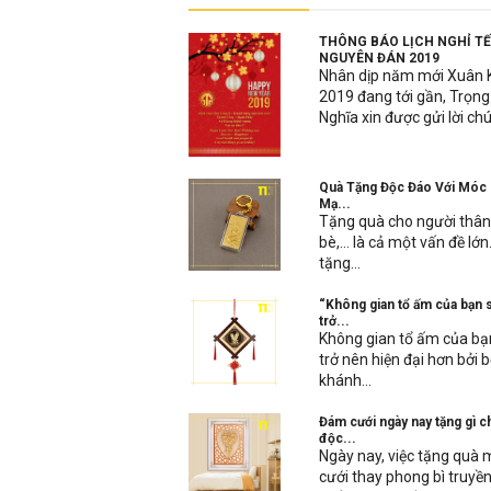
THÔNG BÁO LỊCH NGHỈ T
NGUYÊN ĐÁN 2019
Nhân dịp năm mới Xuân 
2019 đang tới gần, Trọng
Nghĩa xin được gửi lời chú
Quà Tặng Độc Đáo Với Móc
Mạ...
Tặng quà cho người thâ
bè,… là cả một vấn đề lớn.
tặng...
“Không gian tổ ấm của bạn 
trở...
Không gian tổ ấm của bạ
trở nên hiện đại hơn bởi 
khánh...
Đám cưới ngày nay tặng gì c
độc...
Ngày nay, việc tặng quà
cưới thay phong bì truyề