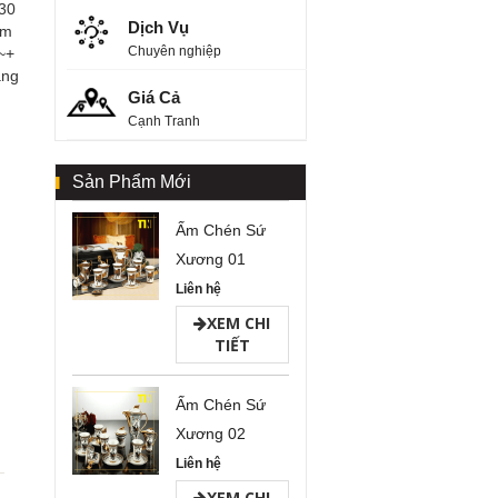
30
Dịch Vụ
àm
Chuyên nghiệp
~+
àng
Giá Cả
Cạnh Tranh
Sản Phẩm Mới
Ấm Chén Sứ
Xương 01
Liên hệ
XEM CHI
TIẾT
Ấm Chén Sứ
Xương 02
Liên hệ
XEM CHI