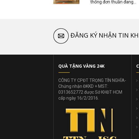
thống đơn thuần đang...
ĐĂNG KÝ NHẬN TIN KH
QUÀ TẶNG VÀNG 24K
C
CÔNG TY CPĐT TRỌNG TÍN NGHĨA-
Chứng nhận ĐKKD + MST:
0313652772 được Sở KHĐT HCM
cấp ngày 16/2/2016.