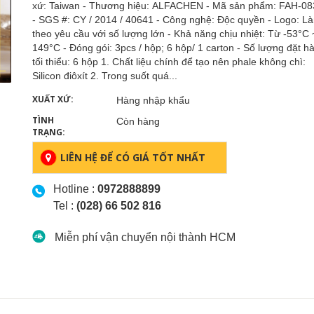
xứ: Taiwan - Thương hiệu: ALFACHEN - Mã sản phẩm: FAH-08
- SGS #: CY / 2014 / 40641 - Công nghệ: Độc quyền - Logo: L
theo yêu cầu với số lượng lớn - Khả năng chịu nhiệt: Từ -53°C 
149°C - Đóng gói: 3pcs / hộp; 6 hộp/ 1 carton - Số lượng đặt h
tối thiểu: 6 hộp 1. Chất liệu chính để tạo nên phale không chì:
Silicon điôxít 2. Trong suốt quá...
XUẤT XỨ:
Hàng nhập khẩu
TÌNH
Còn hàng
TRẠNG:
LIÊN HỆ ĐỂ CÓ GIÁ TỐT NHẤT
Hotline :
0972888899
Tel :
(028) 66 502 816
Miễn phí vận chuyển nội thành HCM