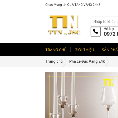
Chào Mừng tới QUÀ TẶNG VÀNG 24K !
Hỗ trợ
0972.
TRANG CHỦ
GIỚI THIỆU
SẢN PH
Trang chủ
Pha Lê Đúc Vàng 24K