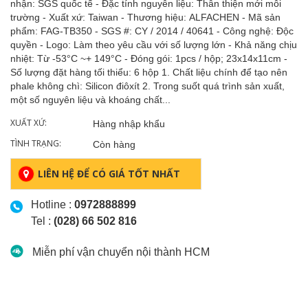
nhận: SGS quốc tế - Đặc tính nguyên liệu: Thân thiện mới môi
trường - Xuất xứ: Taiwan - Thương hiệu: ALFACHEN - Mã sản
phẩm: FAG-TB350 - SGS #: CY / 2014 / 40641 - Công nghệ: Độc
quyền - Logo: Làm theo yêu cầu với số lượng lớn - Khả năng chịu
nhiệt: Từ -53°C ~+ 149°C - Đóng gói: 1pcs / hộp; 23x14x11cm -
Số lượng đặt hàng tối thiểu: 6 hộp 1. Chất liệu chính để tạo nên
phale không chì: Silicon điôxít 2. Trong suốt quá trình sản xuất,
một số nguyên liệu và khoáng chất...
XUẤT XỨ:
Hàng nhập khẩu
TÌNH TRẠNG:
Còn hàng
LIÊN HỆ ĐỂ CÓ GIÁ TỐT NHẤT
Hotline :
0972888899
Tel :
(028) 66 502 816
Miễn phí vận chuyển nội thành HCM