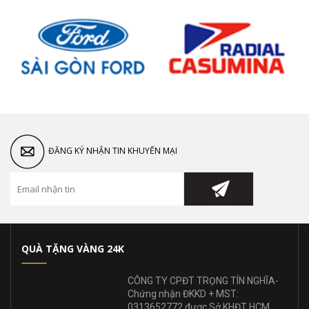
ĐĂNG KÝ NHẬN TIN KHUYẾN MẠI
QUÀ TẶNG VÀNG 24K
CÔNG TY CPĐT TRỌNG TÍN NGHĨA-
Chứng nhận ĐKKD + MST:
0313652772 được Sở KHĐT HCM