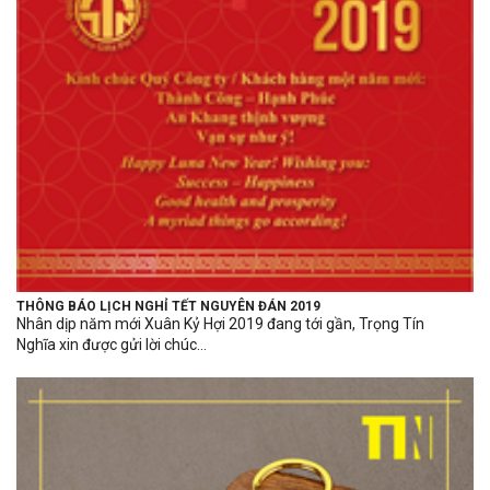
THÔNG BÁO LỊCH NGHỈ TẾT NGUYÊN ĐÁN 2019
Nhân dịp năm mới Xuân Kỷ Hợi 2019 đang tới gần, Trọng Tín
Nghĩa xin được gửi lời chúc...