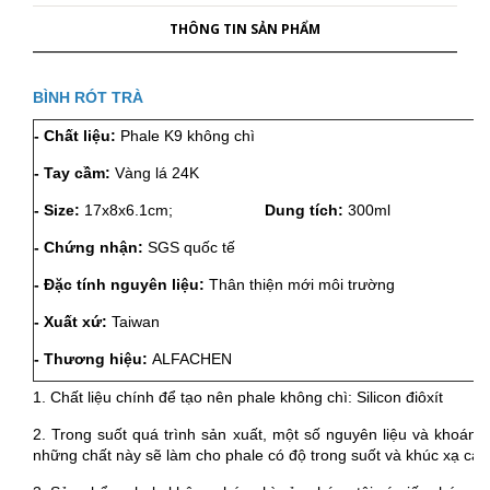
THÔNG TIN SẢN PHẨM
BÌNH RÓT TRÀ
- Chất liệu:
Phale K9 không chì
-
- Tay cầm:
Vàng lá 24K
-
- Size:
17x8x6.1cm;
Dung tích:
300ml
-
- Chứng nhận:
SGS quốc tế
-
- Đặc tính nguyên liệu:
Thân thiện mới môi trường
-
- Xuất xứ:
Taiwan
-
- Thương hiệu:
ALFACHEN
-
1. Chất liệu chính để tạo nên phale không chì: Silicon điôxít
2. Trong suốt quá trình sản xuất, một số nguyên liệu và khoáng ch
những chất này sẽ làm cho phale có độ trong suốt và khúc xạ cao 