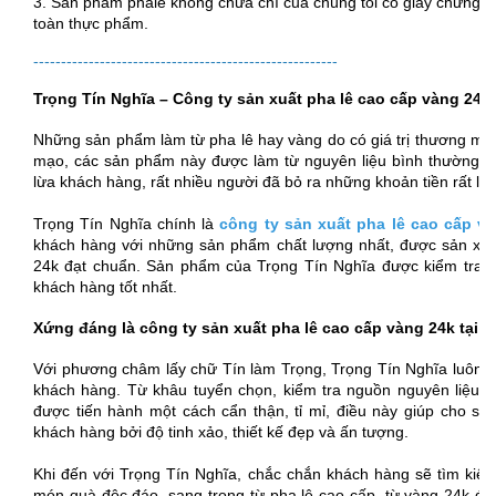
3. Sản phẩm phale không chứa chì của chúng tôi có giấy chứng 
toàn thực phẩm.
-------------------------------------------------------
Trọng Tín Nghĩa – Công ty sản xuất pha lê cao cấp vàng 24
Những sản phẩm làm từ pha lê hay vàng do có giá trị thương mại 
mạo, các sản phẩm này được làm từ nguyên liệu bình thường
lừa khách hàng, rất nhiều người đã bỏ ra những khoản tiền rất l
Trọng Tín Nghĩa chính là
công ty sản xuất pha lê cao cấp v
khách hàng với những sản phẩm chất lượng nhất, được sản xuất
24k đạt chuẩn. Sản phẩm của Trọng Tín Nghĩa được kiểm tra m
khách hàng tốt nhất.
Xứng đáng là công ty sản xuất pha lê cao cấp vàng 24k tạ
Với phương châm lấy chữ Tín làm Trọng, Trọng Tín Nghĩa luôn 
khách hàng. Từ khâu tuyển chọn, kiểm tra nguồn nguyên liệu c
được tiến hành một cách cẩn thận, tỉ mỉ, điều này giúp cho s
khách hàng bởi độ tinh xảo, thiết kế đẹp và ấn tượng.
Khi đến với Trọng Tín Nghĩa, chắc chắn khách hàng sẽ tìm ki
món quà độc đáo, sang trọng từ pha lê cao cấp, từ vàng 24k để