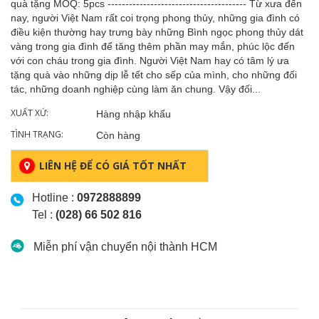
quà tặng MOQ: 5pcs --------------------------------------- Từ xưa đến
nay, người Việt Nam rất coi trọng phong thủy, những gia đình có
điều kiện thường hay trưng bày những Bình ngọc phong thủy dát
vàng trong gia đình để tăng thêm phần may mắn, phúc lộc đến
với con cháu trong gia đình. Người Việt Nam hay có tâm lý ưa
tặng quà vào những dịp lễ tết cho sếp của mình, cho những đối
tác, những doanh nghiệp cùng làm ăn chung. Vậy đối...
XUẤT XỨ:
Hàng nhập khẩu
TÌNH TRẠNG:
Còn hàng
LIÊN HỆ ĐỂ CÓ GIÁ TỐT NHẤT
Hotline :
0972888899
Tel :
(028) 66 502 816
Miễn phí vận chuyển nội thành HCM