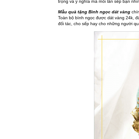
trọng và ý nghĩa mà mỗi lần sếp bạn nhì
Mẫu quà tặng Bình ngọc dát vàng
chín
Toàn bộ bình ngọc được dát vàng 24k, đ
đối tác, cho sếp hay cho những người q