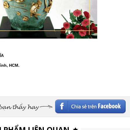
ĨA
Bình, HCM.
Facebook
 PHẨM LIÊN QUAN