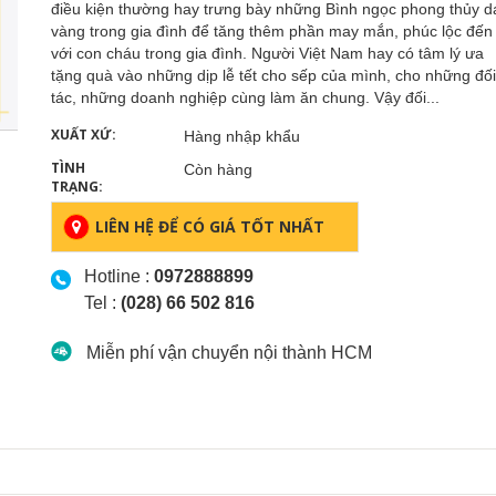
điều kiện thường hay trưng bày những Bình ngọc phong thủy d
vàng trong gia đình để tăng thêm phần may mắn, phúc lộc đến
với con cháu trong gia đình. Người Việt Nam hay có tâm lý ưa
tặng quà vào những dịp lễ tết cho sếp của mình, cho những đối
tác, những doanh nghiệp cùng làm ăn chung. Vậy đối...
XUẤT XỨ:
Hàng nhập khẩu
TÌNH
Còn hàng
TRẠNG:
LIÊN HỆ ĐỂ CÓ GIÁ TỐT NHẤT
Hotline :
0972888899
Tel :
(028) 66 502 816
Miễn phí vận chuyển nội thành HCM