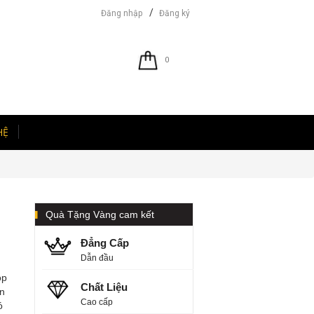
/
Đăng nhập
Đăng ký
0
HỆ
Quà Tặng Vàng cam kết
Đẳng Cấp
Dẫn đầu
ộp
Chất Liệu
ến
Cao cấp
ó