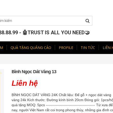
88.88.99 - 🤖TRUST IS ALL YOU NEED🤝
ẨM
QUÀ TẶNG QUẢNG CÁO
PROFILE
TIN TỨC
LIÊN 
Bình Ngọc Dát Vàng 13
Liên hệ
BÌNH NGỌC DÁT VÀNG 24K Chất liệu: Đế gỗ + ngọc dát vàng
vàng 24k Kích thước: Đường kính bình 20cm Đóng gói: 1pcs/h
quà tặng MOQ: 5pcs --------------------------------------- Từ xưa đ
nay, người Việt Nam rất coi trọng phong thủy, những gia đình c