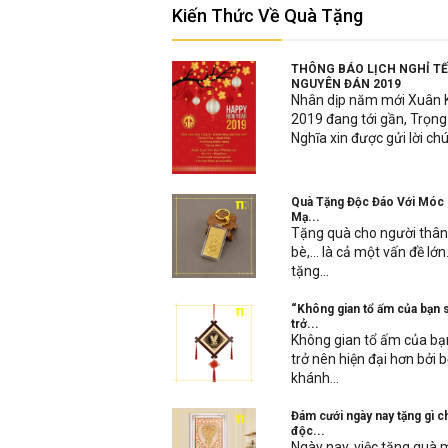
Kiến Thức Về Quà Tặng
THÔNG BÁO LỊCH NGHỈ T
NGUYÊN ĐÁN 2019
Nhân dịp năm mới Xuân 
2019 đang tới gần, Trọng
Nghĩa xin được gửi lời chú
Quà Tặng Độc Đáo Với Móc
Mạ...
Tặng quà cho người thâ
bè,… là cả một vấn đề lớn.
tặng...
“Không gian tổ ấm của bạn 
trở...
Không gian tổ ấm của bạ
trở nên hiện đại hơn bởi 
khánh...
Đám cưới ngày nay tặng gì c
độc...
Ngày nay, việc tặng quà