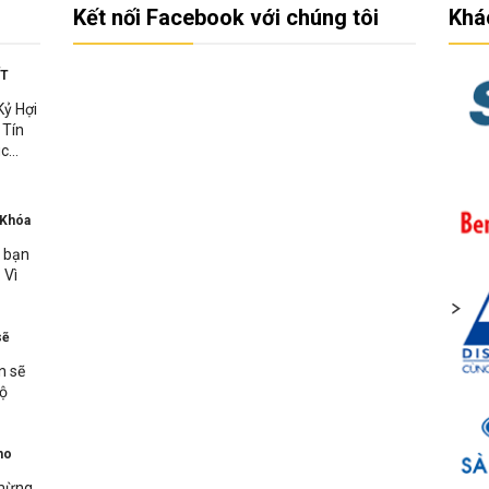
Kết nối Facebook với chúng tôi
Khá
ẾT
Kỷ Hợi
 Tín
c...
 Khóa
n bạn
 Vì
sẽ
n sẽ
bộ
ho
 mừng